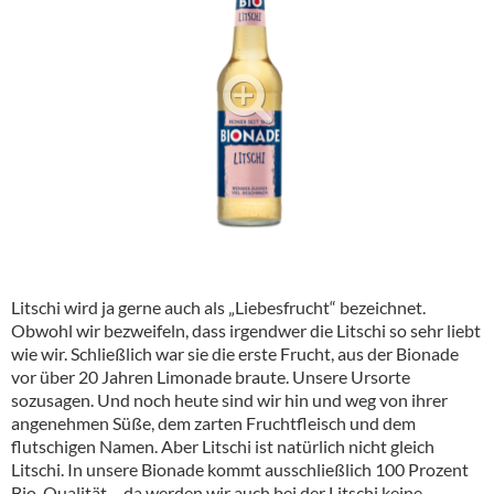
Alkoholfreie Getränke
Öle & Küchenartikel
Kaffee
Barzubehör
Equipment
Verpackung
Hygieneartikel & Desinfektion
Litschi wird ja gerne auch als „Liebesfrucht“ bezeichnet.
Obwohl wir bezweifeln, dass irgendwer die Litschi so sehr liebt
wie wir. Schließlich war sie die erste Frucht, aus der Bionade
vor über 20 Jahren Limonade braute. Unsere Ursorte
sozusagen. Und noch heute sind wir hin und weg von ihrer
angenehmen Süße, dem zarten Fruchtfleisch und dem
flutschigen Namen. Aber Litschi ist natürlich nicht gleich
Litschi. In unsere Bionade kommt ausschließlich 100 Prozent
Bio-Qualität – da werden wir auch bei der Litschi keine