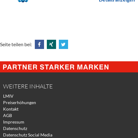
Seite teilen bei:
Share
Share
Tweet
@
@
@
Facebook
Xing
Twitter
WEITERE INHALTE
LMIV
Preiserhöhungen
Kontakt
AGB
Impressum
Datenschutz
Datenschutz Social Media