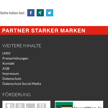
Seite teilen bei:
Share
Share
Tweet
@
@
@
Facebook
Xing
Twitter
WEITERE INHALTE
LMIV
Preiserhöhungen
Kontakt
AGB
Impressum
Datenschutz
Datenschutz Social Media
FÖRDERUNG