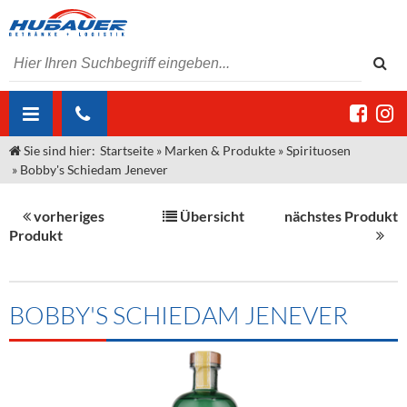
Sie sind hier:
Startseite
»
Marken & Produkte
»
Spirituosen
ÜBER UNS
»
Bobby's Schiedam Jenever
AKTUELLES
Jobs
vorheriges
Übersicht
nächstes Produkt
MARKEN & PRODUKTE
Unser Liefergebiet
Angebote Gastronomie & Großhandel
Produkt
Gastronomie
DIENSTLEISTUNGEN
Unser Team
Innovation - Die Neue Art des Bierzapfens
Weine & Schaumwein
"DroughtMaster"
Großhandel
Kontakt
Sirup
Kommisionskauf & Lieferbedingungen
BOBBY'S SCHIEDAM JENEVER
Neuigkeiten
Spirituosen
Fremddienstleistungen
Termine
Bier