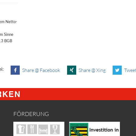
dem Netto-
im Sinne
§13 BGB
i:
Share @ Facebook
Share @ Xing
Tweet
FÖRDERUNG