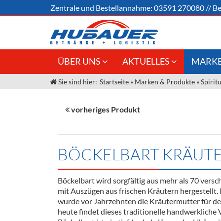
Zentrale und
Bestellannahme:
03591 270080
//
Be
ÜBER UNS
AKTUELLES
MARKE
Sie sind hier:
Startseite
»
Marken & Produkte
»
Spirit
Jobs
Angebote Gastronomie &
Weine &
Großhandel
Unser Liefergebiet
Sirup
vorheriges Produkt
Innovation - Die Neue Art des
Unser Team
Bierzapfens "DroughtMaster"
Spirituos
Kontakt
Fassbier + Zubehör
Neuigkeiten
Bier
BÖCKELBART KRÄUTE
Termine
Alkoholf
Böckelbart wird sorgfältig aus mehr als 70 vers
Öle & Kü
mit Auszügen aus frischen Kräutern hergestellt. 
wurde vor Jahrzehnten die Kräutermutter für de
Kaffee
heute findet dieses traditionelle handwerklich