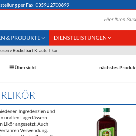
stellung
per Fax: 03591 2700899
N & PRODUKTE
DIENSTLEISTUNGEN
uosen
»
Böckelbart Kräuterlikör
 Schaumwein
Gastronomie
Kommisionskauf &
Lieferbedingungen
Großhandel
Übersicht
nächstes Produk
Fremddienstleistungen
en
RLIKÖR
reie Getränke
chiedenen Ingredenzien und
chenartikel
In uralten Lagerfässern
n Likör angesetzt. Auch
e Verfahren Verwendung.