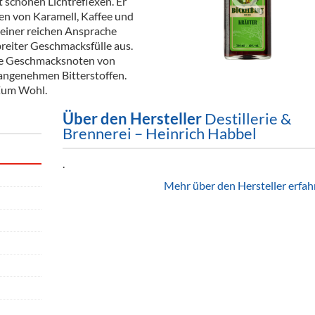
t schönen Lichtreflexen. Er
ör
en von Karamell, Kaffee und
einer reichen Ansprache
nt
reiter Geschmacksfülle aus.
che Geschmacksnoten von
ung
 angenehmen Bitterstoffen.
 Zum Wohl.
tikel & Desinfektion
Über den Hersteller
Destillerie &
Brennerei – Heinrich Habbel
.
Mehr über den Hersteller erfah