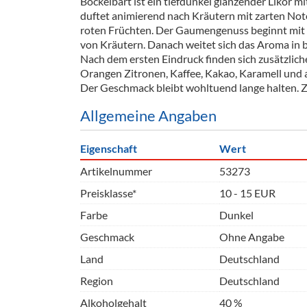
Böckelbart ist ein tiefdunkel glänzender Likör mi
Barzubeh
duftet animierend nach Kräutern mit zarten Not
roten Früchten. Der Gaumengenuss beginnt mit 
Ausschankwagen
Equipme
von Kräutern. Danach weitet sich das Aroma in b
Nach dem ersten Eindruck finden sich zusätzli
Gläser
Verpack
Orangen Zitronen, Kaffee, Kakao, Karamell und
Der Geschmack bleibt wohltuend lange halten.
Kühlanhänger
Hygienear
Allgemeine Angaben
Theken + Zubehör
Eigenschaft
Wert
Artikelnummer
53273
Preisklasse*
10 - 15 EUR
Farbe
Dunkel
Geschmack
Ohne Angabe
Land
Deutschland
Region
Deutschland
Alkoholgehalt
40 %