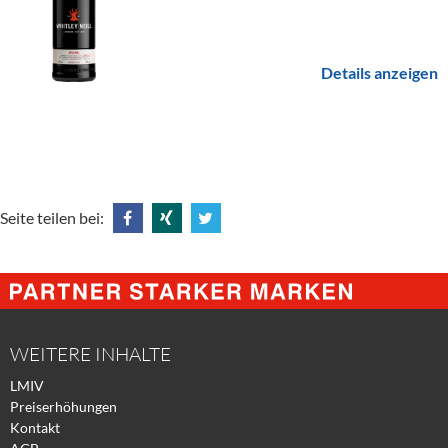
Details anzeigen
Seite teilen bei:
Share
Share
Tweet
@
@
@
Facebook
Xing
Twitter
WEITERE INHALTE
LMIV
Preiserhöhungen
Kontakt