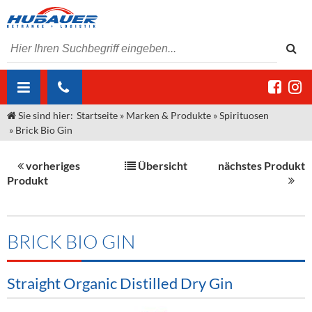
Sie sind hier:
Startseite
»
Marken & Produkte
»
Spirituosen
ÜBER UNS
»
Brick Bio Gin
AKTUELLES
Jobs
vorheriges
Übersicht
nächstes Produkt
MARKEN & PRODUKTE
Unser Liefergebiet
Angebote Gastronomie & Großhandel
Produkt
Gastronomie
DIENSTLEISTUNGEN
Unser Team
Innovation - Die Neue Art des Bierzapfens
Weine & Schaumwein
"DroughtMaster"
Großhandel
Kontakt
Sirup
Kommisionskauf & Lieferbedingungen
BRICK BIO GIN
Neuigkeiten
Spirituosen
Fremddienstleistungen
Straight Organic Distilled Dry Gin
Termine
Bier