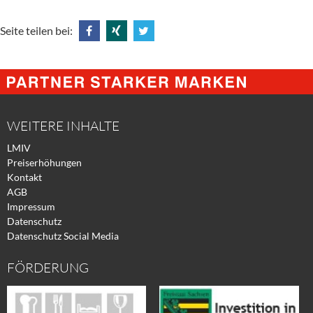
Seite teilen bei:
Share
Share
Tweet
@
@
@
Facebook
Xing
Twitter
WEITERE INHALTE
LMIV
Preiserhöhungen
Kontakt
AGB
Impressum
Datenschutz
Datenschutz Social Media
FÖRDERUNG