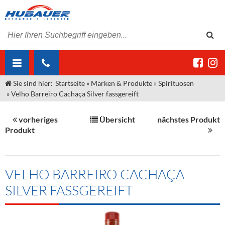
Sie sind hier:
Startseite
»
Marken & Produkte
»
Spirituosen
ÜBER UNS
»
Velho Barreiro Cachaça Silver fassgereift
AKTUELLES
Jobs
vorheriges
Übersicht
nächstes Produkt
MARKEN & PRODUKTE
Unser Liefergebiet
Angebote Gastronomie & Großhandel
Produkt
Gastronomie
DIENSTLEISTUNGEN
Unser Team
Innovation - Die Neue Art des Bierzapfens
Weine & Schaumwein
"DroughtMaster"
Großhandel
Kontakt
Sirup
Kommisionskauf & Lieferbedingungen
VELHO BARREIRO CACHAÇA
SILVER FASSGEREIFT
Neuigkeiten
Spirituosen
Fremddienstleistungen
Termine
Bier