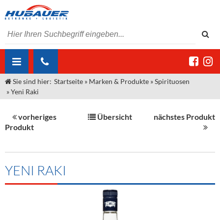
Sie sind hier:
Startseite
»
Marken & Produkte
»
Spirituosen
ÜBER UNS
»
Yeni Raki
AKTUELLES
Jobs
vorheriges
Übersicht
nächstes Produkt
MARKEN & PRODUKTE
Unser Liefergebiet
Angebote Gastronomie & Großhandel
Produkt
Gastronomie
DIENSTLEISTUNGEN
Unser Team
Innovation - Die Neue Art des Bierzapfens
Weine & Schaumwein
"DroughtMaster"
Großhandel
Kontakt
Sirup
Kommisionskauf & Lieferbedingungen
YENI RAKI
Neuigkeiten
Spirituosen
Fremddienstleistungen
Termine
Bier