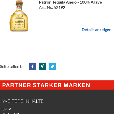
Patron Tequila Anejo - 100% Agave
Art.-Nr.: 52192
Details anzeigen
Seite teilen bei:
Share
Share
Tweet
@
@
@
Facebook
Xing
Twitter
WEITERE INHALTE
LMIV