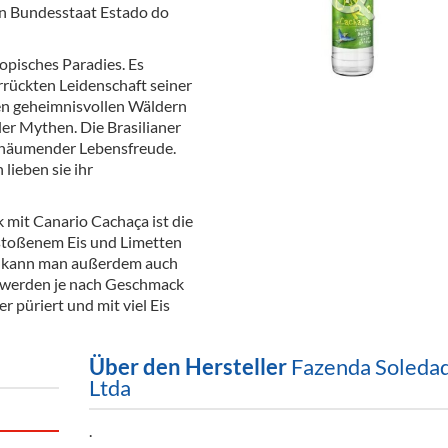
n Bundesstaat Estado do
ör
nt
ropisches Paradies. Es
rrückten Leidenschaft seiner
ung
gen geheimnisvollen Wäldern
ler Mythen. Die Brasilianer
tikel & Desinfektion
schäumender Lebensfreude.
 lieben sie ihr
 mit Canario Cachaça ist die
rstoßenem Eis und Limetten
a kann man außerdem auch
ei werden je nach Geschmack
r püriert und mit viel Eis
Über den Hersteller
Fazenda Soleda
Ltda
.