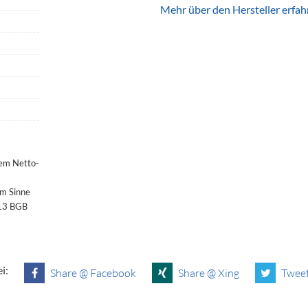
Mehr über den Hersteller erfah
dem Netto-
im Sinne
§13 BGB
i:
Share @ Facebook
Share @ Xing
Tweet