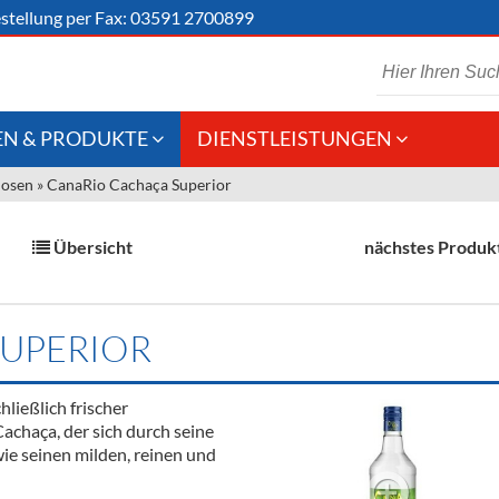
stellung
per Fax: 03591 2700899
N & PRODUKTE
DIENSTLEISTUNGEN
uosen
»
CanaRio Cachaça Superior
 Schaumwein
Gastronomie
Kommisionskauf &
Lieferbedingungen
Großhandel
Übersicht
nächstes Produk
Fremddienstleistungen
en
UPERIOR
reie Getränke
ließlich frischer
chenartikel
achaça, der sich durch seine
ie seinen milden, reinen und