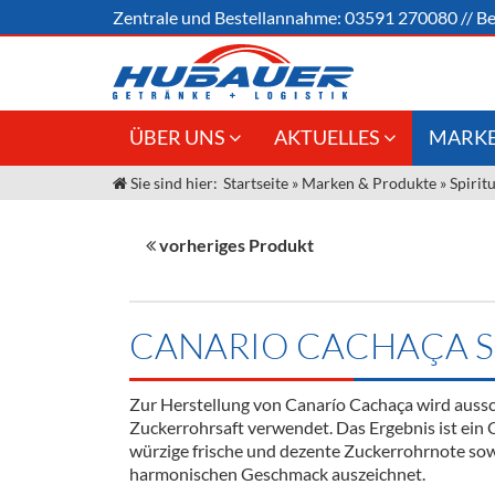
Zentrale und
Bestellannahme:
03591 270080
//
Be
ÜBER UNS
AKTUELLES
MARKE
Sie sind hier:
Startseite
»
Marken & Produkte
»
Spirit
Jobs
Angebote Gastronomie &
Weine &
Großhandel
Unser Liefergebiet
Sirup
vorheriges Produkt
Innovation - Die Neue Art des
Unser Team
Bierzapfens "DroughtMaster"
Spirituos
Kontakt
Fassbier + Zubehör
Neuigkeiten
Bier
CANARIO CACHAÇA S
Termine
Alkoholf
Zur Herstellung von Canarío Cachaça wird aussch
Öle & Kü
Zuckerrohrsaft verwendet. Das Ergebnis ist ein C
würzige frische und dezente Zuckerrohrnote sow
Kaffee
harmonischen Geschmack auszeichnet.