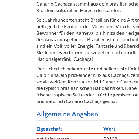
Canarío Cachaça stammt aus dem brasilianische
Barzubeh
Rio, dem kulturellen Herzen des Landes.
Ausschankwagen
Equipme
Seit Jahrhunderten steht Brasilien für eine Art t
beflügelt die Fantasie der Menschen. Von der ve
Gläser
Verpack
Bewohner für den Karneval bis hin zu den riesi
des Amazonasgebiets – Brasilien ist ein Land vol
Kühlanhänger
Hygienear
sind ein Volk voller Energie, Fantasie und über
Sie lieben es zu tanzen, auszugehen und natürlich
Theken + Zubehör
Nationalgetränk: Cachaça!
Der sicherlich bekannteste und beliebteste Drink
Caipirinha, ein prickelnder Mix aus Cachaça, ze
sowie weißem Rohrzucker. Mit Canarío Cachaç
die typisch brasilianischen Batidas mixen. Dab
frische tropische Säfte oder Früchte gemischt ode
und natürlich Canarío Cachaça gemixt.
Allgemeine Angaben
Eigenschaft
Wert
Artikelnummer
52128