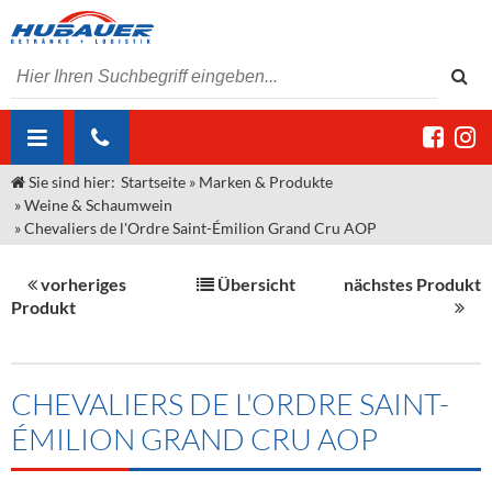
Sie sind hier:
Startseite
»
Marken & Produkte
ÜBER UNS
»
Weine & Schaumwein
»
Chevaliers de l'Ordre Saint-Émilion Grand Cru AOP
AKTUELLES
Jobs
MARKEN & PRODUKTE
Unser Liefergebiet
Angebote Gastronomie & Großhandel
vorheriges
Übersicht
nächstes Produkt
Produkt
Gastronomie
DIENSTLEISTUNGEN
Unser Team
Innovation - Die Neue Art des Bierzapfens
Weine & Schaumwein
"DroughtMaster"
Großhandel
Kontakt
Sirup
Kommisionskauf & Lieferbedingungen
CHEVALIERS DE L'ORDRE SAINT-
Neuigkeiten
Spirituosen
Fremddienstleistungen
ÉMILION GRAND CRU AOP
Termine
Bier