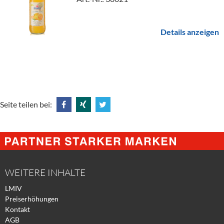
Details anzeigen
Seite teilen bei:
Share
Share
Tweet
@
@
@
Facebook
Xing
Twitter
WEITERE INHALTE
LMIV
Preiserhöhungen
Kontakt
AGB