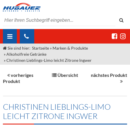
Sie sind hier:
Startseite
»
Marken & Produkte
ÜBER UNS
»
Alkoholfreie Getränke
»
Christinen Lieblings-Limo leicht Zitrone Ingwer
AKTUELLES
Jobs
MARKEN & PRODUKTE
Unser Liefergebiet
Angebote Gastronomie & Großhandel
vorheriges
Übersicht
nächstes Produkt
Produkt
Gastronomie
DIENSTLEISTUNGEN
Unser Team
Innovation - Die Neue Art des Bierzapfens
Weine & Schaumwein
"DroughtMaster"
Großhandel
Kontakt
Sirup
Kommisionskauf & Lieferbedingungen
CHRISTINEN LIEBLINGS-LIMO
Neuigkeiten
Spirituosen
Fremddienstleistungen
LEICHT ZITRONE INGWER
Termine
Bier