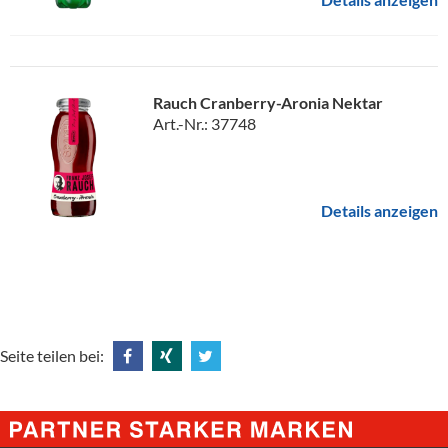
Rauch Cranberry-Aronia Nektar
Art.-Nr.: 37748
Details anzeigen
Seite teilen bei:
Share
Share
Tweet
@
@
@
Facebook
Xing
Twitter