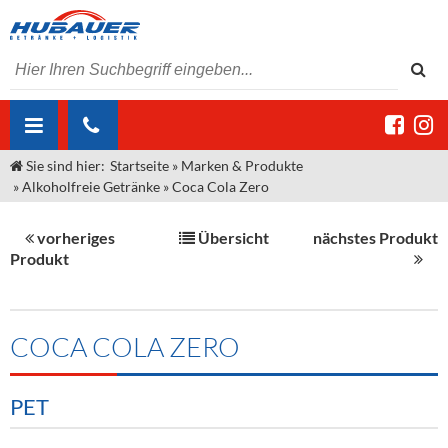
Sie sind hier:
Startseite
»
Marken & Produkte
ÜBER UNS
»
Alkoholfreie Getränke
»
Coca Cola Zero
AKTUELLES
Jobs
vorheriges
Übersicht
nächstes Produkt
MARKEN & PRODUKTE
Unser Liefergebiet
Angebote Gastronomie & Großhandel
Produkt
Gastronomie
DIENSTLEISTUNGEN
Unser Team
Innovation - Die Neue Art des Bierzapfens
Weine & Schaumwein
"DroughtMaster"
Großhandel
Kontakt
Sirup
Kommisionskauf & Lieferbedingungen
COCA COLA ZERO
Neuigkeiten
Spirituosen
Fremddienstleistungen
PET
Termine
Bier