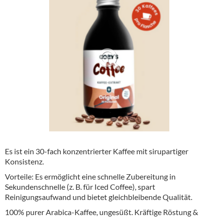
Alkoholfreie Getränke
Öle & Küchenartikel
Kaffee
Barzubehör
Equipment
Verpackung
Hygieneartikel & Desinfektion
Es ist ein 30-fach konzentrierter Kaffee mit sirupartiger
Konsistenz.
Vorteile: Es ermöglicht eine schnelle Zubereitung in
Sekundenschnelle (z. B. für Iced Coffee), spart
Reinigungsaufwand und bietet gleichbleibende Qualität.
100% purer Arabica-Kaffee, ungesüßt. Kräftige Röstung &