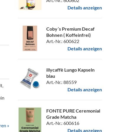
Art.-Nr.: 600602
Details anzeigen
Coby´s Premium Decaf
Bohnen ( Koffeinfrei)
Art.-Nr.: 600622
Details anzeigen
illycaffè Lungo Kapseln
blau
Art.-Nr.: 88559
t,
Details anzeigen
ein
FONTE PURE Ceremonial
Grade Matcha
Art.-Nr.: 600616
ren »
Details anzeigen