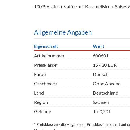
Barzubeh
100% Arabica-Kaffee mit Karamellsirup.
Süßes &
Ausschankwagen
Equipme
Gläser
Verpack
Allgemeine Angaben
Kühlanhänger
Hygienear
Eigenschaft
Wert
Theken + Zubehör
Artikelnummer
600601
Preisklasse*
15 - 20 EUR
Farbe
Dunkel
Geschmack
Ohne Angabe
Land
Deutschland
Region
Sachsen
Gebinde
1 x 0,20 l
* Preisklassen
- die Angabe der Preisklassen basiert auf 