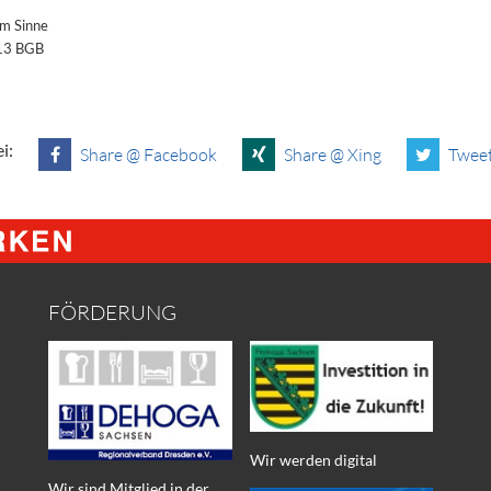
im Sinne
§13 BGB
i:
Share @ Facebook
Share @ Xing
Tweet
FÖRDERUNG
Wir werden digital
Wir sind Mitglied in der