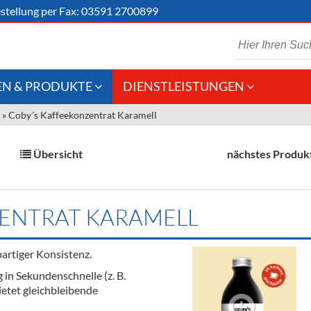
stellung
per Fax: 03591 2700899
N & PRODUKTE
DIENSTLEISTUNGEN
»
Coby´s Kaffeekonzentrat Karamell
 Schaumwein
Gastronomie
Kommisionskauf &
Lieferbedingungen
Großhandel
Übersicht
nächstes Produk
Fremddienstleistungen
en
ENTRAT KARAMELL
reie Getränke
partiger Konsistenz.
chenartikel
 in Sekundenschnelle (z. B.
ietet gleichbleibende