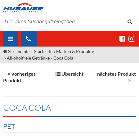
Sie sind hier:
Startseite
»
Marken & Produkte
ÜBER UNS
»
Alkoholfreie Getränke
»
Coca Cola
AKTUELLES
Jobs
vorheriges
Übersicht
nächstes Produkt
MARKEN & PRODUKTE
Unser Liefergebiet
Angebote Gastronomie & Großhandel
Produkt
Gastronomie
DIENSTLEISTUNGEN
Unser Team
Innovation - Die Neue Art des Bierzapfens
Weine & Schaumwein
"DroughtMaster"
Großhandel
Kontakt
Sirup
Kommisionskauf & Lieferbedingungen
COCA COLA
Neuigkeiten
Spirituosen
Fremddienstleistungen
PET
Termine
Bier