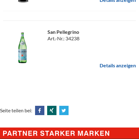
San Pellegrino
Art.-Nr.: 34238
Details anzeigen
Seite teilen bei:
Share
Share
Tweet
@
@
@
Facebook
Xing
Twitter