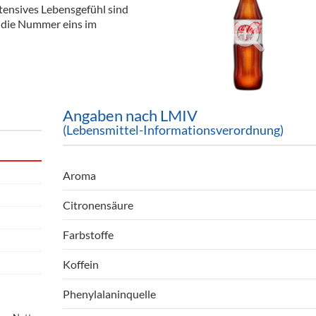
tensives Lebensgefühl sind
ör
e die Nummer eins im
nt
ung
tikel & Desinfektion
Angaben nach LMIV
(Lebensmittel-Informationsverordnung)
Aroma
Citronensäure
Farbstoffe
Koffein
Phenylalaninquelle