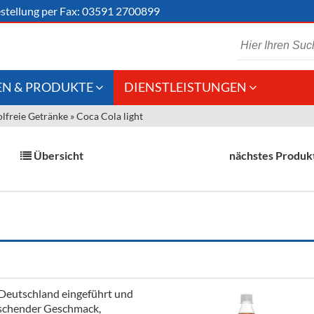
stellung
per Fax: 03591 2700899
N & PRODUKTE
DIENSTLEISTUNGEN
lfreie Getränke
»
Coca Cola light
 Schaumwein
Gastronomie
Kommisionskauf &
Lieferbedingungen
Großhandel
Übersicht
nächstes Produk
Fremddienstleistungen
en
reie Getränke
chenartikel
 Deutschland eingeführt und
rischender Geschmack,