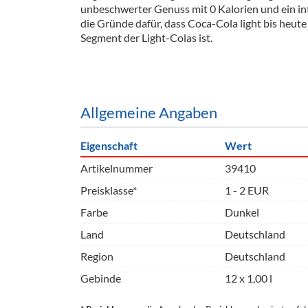
unbeschwerter Genuss mit 0 Kalorien und ein in
Barzubeh
die Gründe dafür, dass
Coca-Cola
light bis heut
Segment der Light-Colas ist.
Ausschankwagen
Equipme
Gläser
Verpack
Kühlanhänger
Hygienear
Allgemeine Angaben
Theken + Zubehör
Eigenschaft
Wert
Artikelnummer
39410
Preisklasse*
1 - 2 EUR
Farbe
Dunkel
Land
Deutschland
Region
Deutschland
Gebinde
12 x 1,00 l