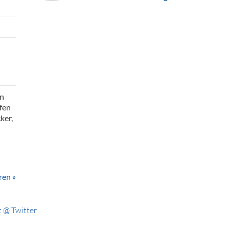
en
fen
ker,
ren »
 @ Twitter