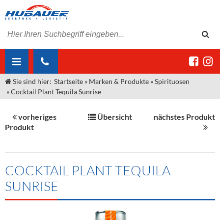
Sie sind hier:
Startseite
»
Marken & Produkte
»
Spirituosen
ÜBER UNS
»
Cocktail Plant Tequila Sunrise
AKTUELLES
Jobs
vorheriges
Übersicht
nächstes Produkt
MARKEN & PRODUKTE
Unser Liefergebiet
Angebote Gastronomie & Großhandel
Produkt
Gastronomie
DIENSTLEISTUNGEN
Unser Team
Innovation - Die Neue Art des Bierzapfens
Weine & Schaumwein
"DroughtMaster"
Großhandel
Kontakt
Sirup
Kommisionskauf & Lieferbedingungen
COCKTAIL PLANT TEQUILA
SUNRISE
Neuigkeiten
Spirituosen
Fremddienstleistungen
Termine
Bier