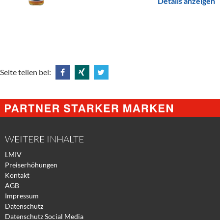
Details anzeigen
Seite teilen bei:
Share
Share
Tweet
@
@
@
Facebook
Xing
Twitter
WEITERE INHALTE
LMIV
Preiserhöhungen
Kontakt
AGB
Impressum
Datenschutz
Datenschutz Social Media