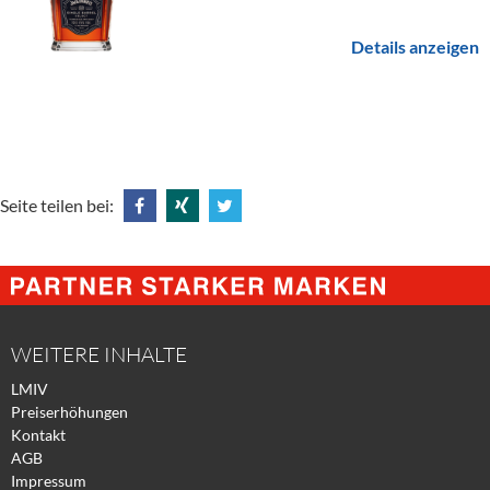
Details anzeigen
Seite teilen bei:
Share
Share
Tweet
@
@
@
Facebook
Xing
Twitter
WEITERE INHALTE
LMIV
Preiserhöhungen
Kontakt
AGB
Impressum