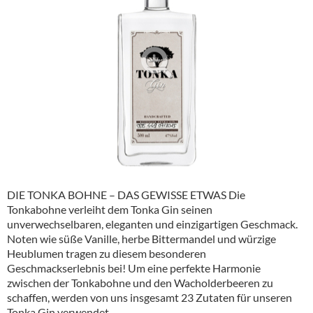
Alkoholfreie Getränke
Öle & Küchenartikel
Kaffee
Barzubehör
Equipment
Verpackung
Hygieneartikel & Desinfektion
DIE TONKA BOHNE – DAS GEWISSE ETWAS Die
Tonkabohne verleiht dem Tonka Gin seinen
unverwechselbaren, eleganten und einzigartigen Geschmack.
Noten wie süße Vanille, herbe Bittermandel und würzige
Heublumen tragen zu diesem besonderen
Geschmackserlebnis bei! Um eine perfekte Harmonie
zwischen der Tonkabohne und den Wacholderbeeren zu
schaffen, werden von uns insgesamt 23 Zutaten für unseren
Tonka Gin verwendet.