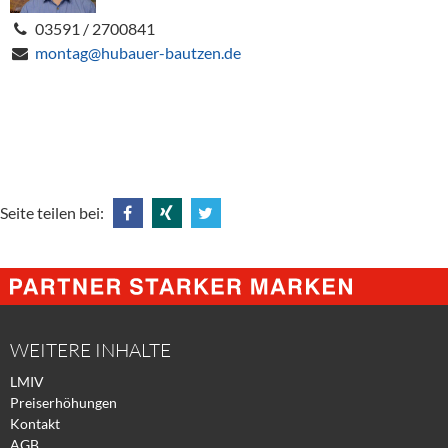
03591 / 2700841
montag@hubauer-bautzen.de
Seite teilen bei:
Share
Share
Tweet
@
@
@
Facebook
Xing
Twitter
WEITERE INHALTE
LMIV
Preiserhöhungen
Kontakt
AGB