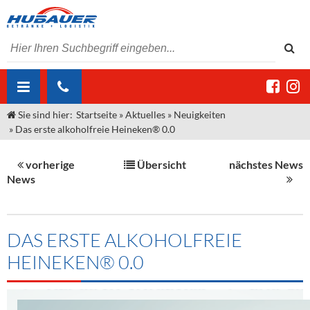
Sie sind hier:
Startseite
»
Aktuelles
»
Neuigkeiten
ÜBER UNS
»
Das erste alkoholfreie Heineken® 0.0
AKTUELLES
Jobs
vorherige
Übersicht
nächstes News
MARKEN & PRODUKTE
Unser Liefergebiet
Angebote Gastronomie & Großhandel
News
Gastronomie
DIENSTLEISTUNGEN
Unser Team
Innovation - Die Neue Art des Bierzapfens
Weine & Schaumwein
"DroughtMaster"
Großhandel
Kontakt
Sirup
Kommisionskauf & Lieferbedingungen
DAS ERSTE ALKOHOLFREIE
HEINEKEN® 0.0
Neuigkeiten
Spirituosen
Fremddienstleistungen
Termine
Bier