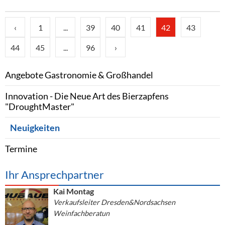
‹
1
...
39
40
41
42
43
44
45
...
96
›
Angebote Gastronomie & Großhandel
Innovation - Die Neue Art des Bierzapfens
"DroughtMaster"
Neuigkeiten
Termine
Ihr Ansprechpartner
Kai Montag
Verkaufsleiter Dresden&Nordsachsen
Weinfachberatun