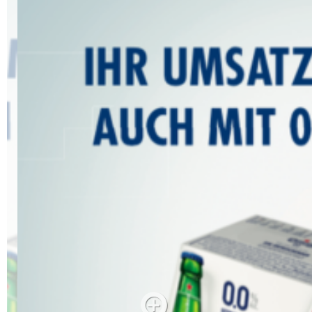
Alkoholfreie Getränke
Öle & Küchenartikel
Kaffee
Barzubehör
Equipment
Verpackung
Hygieneartikel & Desinfektion