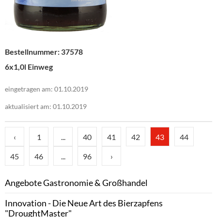
Bestellnummer: 37578
6x1,0l Einweg
eingetragen am: 01.10.2019
aktualisiert am: 01.10.2019
‹
1
...
40
41
42
43
44
45
46
...
96
›
Angebote Gastronomie & Großhandel
Innovation - Die Neue Art des Bierzapfens
"DroughtMaster"