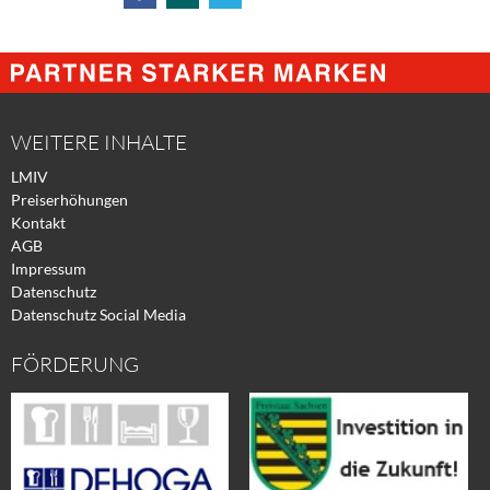
Share
Share
Tweet
@
@
@
Facebook
Xing
Twitter
WEITERE INHALTE
LMIV
Preiserhöhungen
Kontakt
AGB
Impressum
Datenschutz
Datenschutz Social Media
FÖRDERUNG