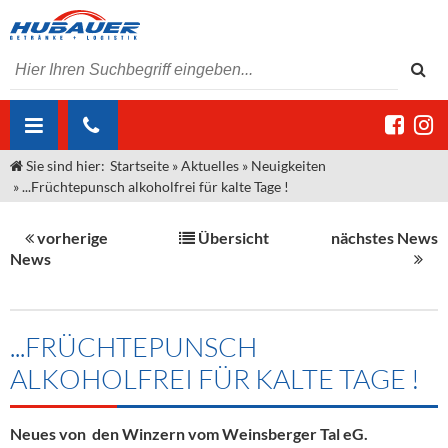
Sie sind hier:
Startseite
»
Aktuelles
»
Neuigkeiten
ÜBER UNS
»
...Früchtepunsch alkoholfrei für kalte Tage !
AKTUELLES
Jobs
vorherige
Übersicht
nächstes News
MARKEN & PRODUKTE
Unser Liefergebiet
Angebote Gastronomie & Großhandel
News
Gastronomie
DIENSTLEISTUNGEN
Unser Team
Innovation - Die Neue Art des Bierzapfens
Weine & Schaumwein
"DroughtMaster"
Großhandel
Kontakt
Sirup
Kommisionskauf & Lieferbedingungen
...FRÜCHTEPUNSCH
ALKOHOLFREI FÜR KALTE TAGE !
Neuigkeiten
Spirituosen
Fremddienstleistungen
Termine
Bier
Neues von den Winzern vom Weinsberger Tal eG.