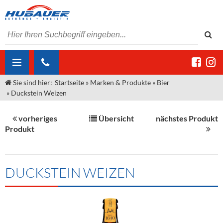
Sie sind hier:
Startseite
»
Marken & Produkte
»
Bier
ÜBER UNS
»
Duckstein Weizen
AKTUELLES
Jobs
vorheriges
Übersicht
nächstes Produkt
MARKEN & PRODUKTE
Unser Liefergebiet
Angebote Gastronomie & Großhandel
Produkt
Gastronomie
DIENSTLEISTUNGEN
Unser Team
Innovation - Die Neue Art des Bierzapfens
Weine & Schaumwein
"DroughtMaster"
Großhandel
Kontakt
Sirup
Kommisionskauf & Lieferbedingungen
DUCKSTEIN WEIZEN
Neuigkeiten
Spirituosen
Fremddienstleistungen
Termine
Bier