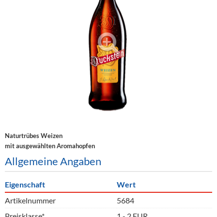
Alkoholfreie Getränke
Öle & Küchenartikel
Kaffee
Barzubehör
Equipment
Verpackung
Hygieneartikel & Desinfektion
Naturtrübes Weizen
mit ausgewählten Aromahopfen
Allgemeine Angaben
Eigenschaft
Wert
Artikelnummer
5684
Preisklasse*
1 - 2 EUR