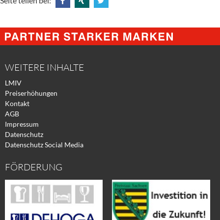
Seite teilen bei:
Share
Share
Tweet
@
@
@
Facebook
Xing
Twitter
WEITERE INHALTE
LMIV
Preiserhöhungen
Kontakt
AGB
Impressum
Datenschutz
Datenschutz Social Media
FÖRDERUNG