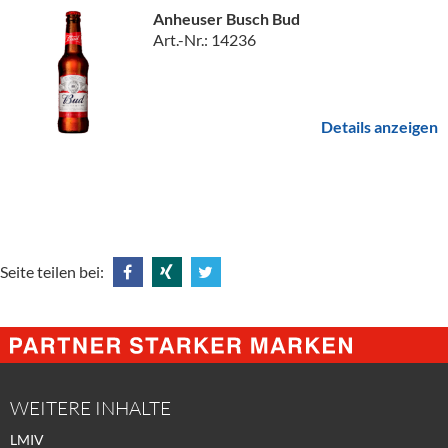
Anheuser Busch Bud
Art.-Nr.: 14236
Details anzeigen
Seite teilen bei:
Share
Share
Tweet
@
@
@
Facebook
Xing
Twitter
WEITERE INHALTE
LMIV