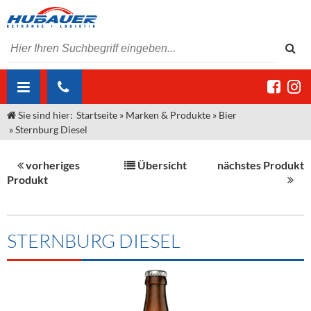
Sie sind hier:
Startseite
»
Marken & Produkte
»
Bier
ÜBER UNS
»
Sternburg Diesel
AKTUELLES
Jobs
vorheriges
Übersicht
nächstes Produkt
MARKEN & PRODUKTE
Unser Liefergebiet
Angebote Gastronomie & Großhandel
Produkt
Gastronomie
DIENSTLEISTUNGEN
Unser Team
Innovation - Die Neue Art des Bierzapfens
Weine & Schaumwein
"DroughtMaster"
Großhandel
Kontakt
Sirup
Kommisionskauf & Lieferbedingungen
STERNBURG DIESEL
Neuigkeiten
Spirituosen
Fremddienstleistungen
Termine
Bier