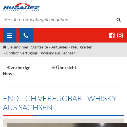
Sie sind hier:
Startseite
»
Aktuelles
»
Neuigkeiten
ÜBER UNS
»
Endlich verfügbar - Whisky aus Sachsen !
AKTUELLES
Jobs
vorherige
Übersicht
MARKEN & PRODUKTE
Unser Liefergebiet
Angebote Gastronomie & Großhandel
News
Gastronomie
DIENSTLEISTUNGEN
Unser Team
Innovation - Die Neue Art des Bierzapfens
Weine & Schaumwein
"DroughtMaster"
Großhandel
Kontakt
Sirup
Kommisionskauf & Lieferbedingungen
ENDLICH VERFÜGBAR - WHISKY
AUS SACHSEN !
Neuigkeiten
Spirituosen
Fremddienstleistungen
Termine
Bier