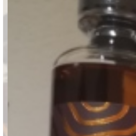
Alkoholfreie Getränke
Öle & Küchenartikel
Kaffee
Barzubehör
Equipment
Verpackung
Hygieneartikel & Desinfektion