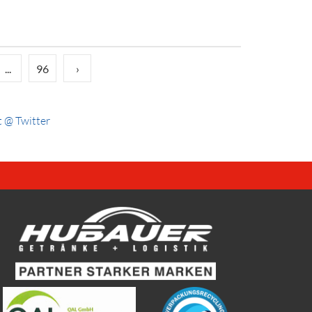
...
96
›
 @ Twitter