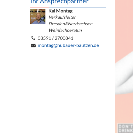
Ihr Ansprechpartner
Barzubeh
Kai Montag
Ausschankwagen
Verkaufsleiter
Equipme
Dresden&Nordsachsen
Gläser
Verpack
Weinfachberatun
03591 / 2700841
Kühlanhänger
Hygienear
montag@hubauer-bautzen.de
Theken + Zubehör