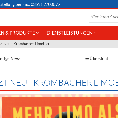
stellung
per Fax: 03591 2700899
N & PRODUKTE
DIENSTLEISTUNGEN
tzt Neu - Krombacher Limobier
 Schaumwein
Gastronomie
Kommisionskauf &
Lieferbedingungen
Großhandel
erige News
Übersicht
Fremddienstleistungen
en
ZT NEU - KROMBACHER LIMO
reie Getränke
chenartikel