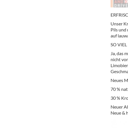
ERFRIS
Unser Kr
Pils und 
auf lauw
SO VIE
Ja, das 
nicht vo
Limobier
Geschma
Neues Mi
70 % nat
30 % Kr
Neuer Al
Neue & h