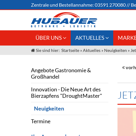
Zentrale und
Bestellannahme:
03591 270080
//
Be
ÜBER UNS
AKTUELLES
MARKE
Sie sind hier:
Startseite
»
Aktuelles
»
Neuigkeiten
»
Je
Jobs
Angebote Gastronomie &
Weine &
Großhandel
Unser Liefergebiet
Sirup
vorh
Angebote Gastronomie &
Innovation - Die Neue Art des
Großhandel
Unser Team
Bierzapfens "DroughtMaster"
Spirituos
Innovation - Die Neue Art des
Kontakt
Fassbier + Zubehör
Neuigkeiten
Bier
JET
Bierzapfens "DroughtMaster"
Termine
Alkoholf
Neuigkeiten
Öle & Kü
Termine
Kaffee