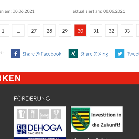
en am: 08.06.2021
aktualisiert am: 08.06.2021
1
...
27
28
29
30
31
32
33
i:
Share @ Facebook
Share @ Xing
Tweet
FÖRDERUNG