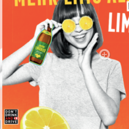
ör
nt
ung
tikel & Desinfektion