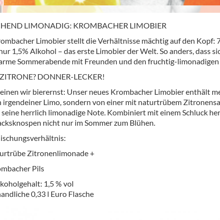
CHEND LIMONADIG: KROMBACHER LIMOBIER
ombacher Limobier stellt die Verhältnisse mächtig auf den Kopf
nur 1,5% Alkohol – das erste Limobier der Welt. So anders, dass si
arme Sommerabende mit Freunden und den fruchtig-limonadigen
L ZITRONE? DONNER-LECKER!
meinen wir bierernst: Unser neues Krombacher Limobier enthält me
n irgendeiner Limo, sondern von einer mit naturtrübem Zitronensaf
 seine herrlich limonadige Note. Kombiniert mit einem Schluck h
cksknospen nicht nur im Sommer zum Blühen.
schungsverhältnis:
urtrübe Zitronenlimonade +
ombacher Pils
koholgehalt: 1,5 % vol
andliche 0,33 l Euro Flasche