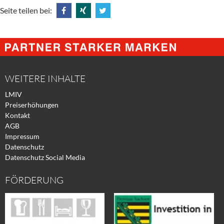
Seite teilen bei:
Share
Share
Tweet
@
@
@
Facebook
Xing
Twitter
WEITERE INHALTE
LMIV
Preiserhöhungen
Kontakt
AGB
Impressum
Datenschutz
Datenschutz Social Media
FÖRDERUNG