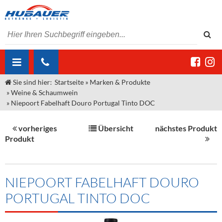
Sie sind hier:
Startseite
»
Marken & Produkte
ÜBER UNS
»
Weine & Schaumwein
»
Niepoort Fabelhaft Douro Portugal Tinto DOC
AKTUELLES
Jobs
MARKEN & PRODUKTE
Unser Liefergebiet
Angebote Gastronomie & Großhandel
vorheriges
Übersicht
nächstes Produkt
Produkt
Gastronomie
DIENSTLEISTUNGEN
Unser Team
Innovation - Die Neue Art des Bierzapfens
Weine & Schaumwein
"DroughtMaster"
Großhandel
Kontakt
Sirup
Kommisionskauf & Lieferbedingungen
NIEPOORT FABELHAFT DOURO
Neuigkeiten
Spirituosen
Fremddienstleistungen
PORTUGAL TINTO DOC
Termine
Bier