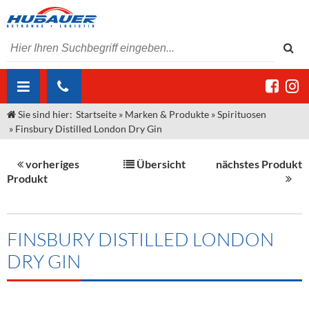
Sie sind hier:
Startseite
»
Marken & Produkte
»
Spirituosen
ÜBER UNS
»
Finsbury Distilled London Dry Gin
AKTUELLES
Jobs
vorheriges
Übersicht
nächstes Produkt
MARKEN & PRODUKTE
Unser Liefergebiet
Angebote Gastronomie & Großhandel
Produkt
Gastronomie
DIENSTLEISTUNGEN
Unser Team
Innovation - Die Neue Art des Bierzapfens
Weine & Schaumwein
"DroughtMaster"
Großhandel
Kontakt
Sirup
Kommisionskauf & Lieferbedingungen
FINSBURY DISTILLED LONDON
DRY GIN
Neuigkeiten
Spirituosen
Fremddienstleistungen
Termine
Bier