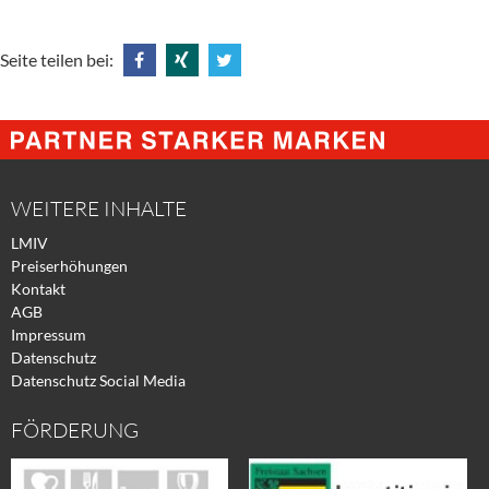
Seite teilen bei:
Share
Share
Tweet
@
@
@
Facebook
Xing
Twitter
WEITERE INHALTE
LMIV
Preiserhöhungen
Kontakt
AGB
Impressum
Datenschutz
Datenschutz Social Media
FÖRDERUNG