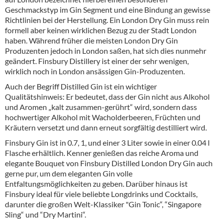
Geschmackstyp im Gin Segment und eine Bindung an gewisse
Richtlinien bei der Herstellung. Ein London Dry Gin muss rein
formell aber keinen wirklichen Bezug zu der Stadt London
haben. Während früher die meisten London Dry Gin
Produzenten jedoch in London saßen, hat sich dies nunmehr
geändert. Finsbury Distillery ist einer der sehr wenigen,
wirklich noch in London ansässigen Gin-Produzenten.
Auch der Begriff Distilled Gin ist ein wichtiger
Qualitätshinweis: Er bedeutet, dass der Gin nicht aus Alkohol
und Aromen „kalt zusammen-gerührt“ wird, sondern dass
hochwertiger Alkohol mit Wacholderbeeren, Früchten und
Kräutern versetzt und dann erneut sorgfältig destilliert wird.
Finsbury Gin ist in 0.7, 1, und einer 3 Liter sowie in einer 0.04 l
Flasche erhältlich. Kenner genießen das reiche Aroma und
elegante Bouquet von Finsbury Distilled London Dry Gin auch
gerne pur, um dem eleganten Gin volle
Entfaltungsmöglichkeiten zu geben. Darüber hinaus ist
Finsbury ideal für viele beliebte Longdrinks und Cocktails,
darunter die großen Welt-Klassiker "Gin Tonic“, “Singapore
Sling“ und “Dry Martini“.