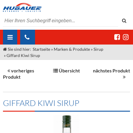
Sie sind hier:
Startseite
»
Marken & Produkte
»
Sirup
ÜBER UNS
»
Giffard Kiwi Sirup
AKTUELLES
Jobs
vorheriges
Übersicht
nächstes Produkt
MARKEN & PRODUKTE
Unser Liefergebiet
Angebote Gastronomie & Großhandel
Produkt
Gastronomie
DIENSTLEISTUNGEN
Unser Team
Innovation - Die Neue Art des Bierzapfens
Weine & Schaumwein
"DroughtMaster"
Großhandel
Kontakt
Sirup
Kommisionskauf & Lieferbedingungen
GIFFARD KIWI SIRUP
Neuigkeiten
Spirituosen
Fremddienstleistungen
Termine
Bier