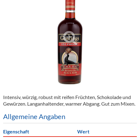
Alkoholfreie Getränke
Öle & Küchenartikel
Kaffee
Barzubehör
Equipment
Verpackung
Hygieneartikel & Desinfektion
Intensiv, würzig, robust mit reifen Früchten, Schokolade und
Gewürzen. Langanhaltender, warmer Abgang. Gut zum Mixen.
Allgemeine Angaben
Eigenschaft
Wert