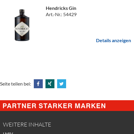
Hendricks Gin
Art.-Nr.: 54429
Details anzeigen
Seite teilen bei:
Share
Share
Tweet
@
@
@
Facebook
Xing
Twitter
WEITERE INHALTE
LMIV