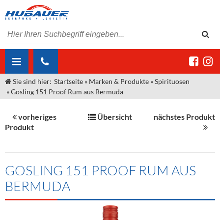
Sie sind hier:
Startseite
»
Marken & Produkte
»
Spirituosen
ÜBER UNS
»
Gosling 151 Proof Rum aus Bermuda
AKTUELLES
Jobs
vorheriges
Übersicht
nächstes Produkt
MARKEN & PRODUKTE
Unser Liefergebiet
Angebote Gastronomie & Großhandel
Produkt
Gastronomie
DIENSTLEISTUNGEN
Unser Team
Innovation - Die Neue Art des Bierzapfens
Weine & Schaumwein
"DroughtMaster"
Großhandel
Kontakt
Sirup
Kommisionskauf & Lieferbedingungen
GOSLING 151 PROOF RUM AUS
BERMUDA
Neuigkeiten
Spirituosen
Fremddienstleistungen
Termine
Bier