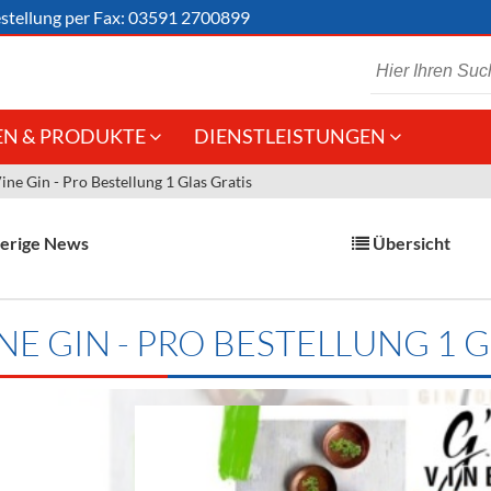
stellung
per Fax: 03591 2700899
N & PRODUKTE
DIENSTLEISTUNGEN
ine Gin - Pro Bestellung 1 Glas Gratis
 Schaumwein
Gastronomie
Kommisionskauf &
Lieferbedingungen
Großhandel
erige News
Übersicht
Fremddienstleistungen
en
NE GIN - PRO BESTELLUNG 1 G
reie Getränke
chenartikel