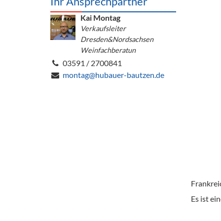
Ihr Ansprechpartner
Barzubeh
Kai Montag
Ausschankwagen
Verkaufsleiter
Equipme
Dresden&Nordsachsen
Gläser
Verpack
Weinfachberatun
03591 / 2700841
Kühlanhänger
Hygienear
montag@hubauer-bautzen.de
Theken + Zubehör
Frankreic
Es ist ei