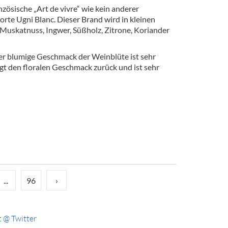
nzösische „Art de vivre“ wie kein anderer
rte Ugni Blanc. Dieser Brand wird in kleinen
 Muskatnuss, Ingwer, Süßholz, Zitrone, Koriander
er blumige Geschmack der Weinblüte ist sehr
t den floralen Geschmack zurück und ist sehr
...
96
›
 @ Twitter