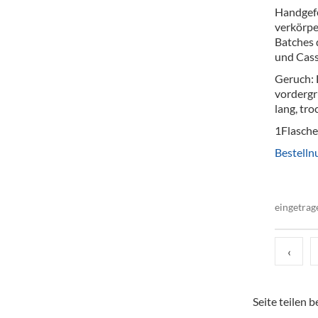
Handgefe
verkörpe
Batches 
und Cass
Geruch: 
vordergr
lang, tro
1Flasche
Bestell
eingetrag
‹
Seite teilen be