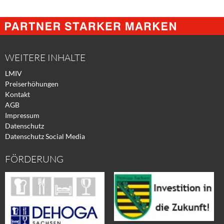
Share
Share
Tweet
@
@
@
Facebook
Xing
Twitter
WEITERE INHALTE
LMIV
Preiserhöhungen
Kontakt
AGB
Impressum
Datenschutz
Datenschutz Social Media
FÖRDERUNG