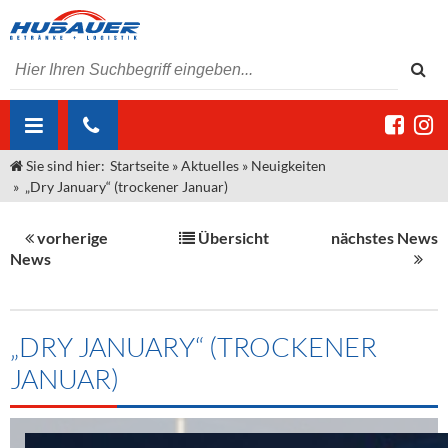
Sie sind hier:
Startseite
»
Aktuelles
»
Neuigkeiten
ÜBER UNS
»
„Dry January“ (trockener Januar)
AKTUELLES
Jobs
vorherige
Übersicht
nächstes News
MARKEN & PRODUKTE
Unser Liefergebiet
Angebote Gastronomie & Großhandel
News
Gastronomie
DIENSTLEISTUNGEN
Unser Team
Innovation - Die Neue Art des Bierzapfens
Weine & Schaumwein
"DroughtMaster"
Großhandel
Kontakt
Sirup
Kommisionskauf & Lieferbedingungen
„DRY JANUARY“ (TROCKENER
JANUAR)
Neuigkeiten
Spirituosen
Fremddienstleistungen
Termine
Bier