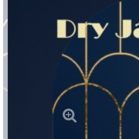
Alkoholfreie Getränke
Öle & Küchenartikel
Kaffee
Barzubehör
Equipment
Verpackung
Hygieneartikel & Desinfektion