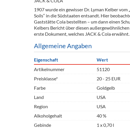
JACK & COLA
1907 wurde ein gewisser Dr. Lyman Kelber vom 
Soils“ in die Südstaaten entsandt. Hier beobachte
Gaststätte Cola bestellten – um dann einen Sch
Kelbers Bericht über diesen außergewöhnlichen 
erste Dokument, welches JACK & Cola erwähnt. 
Allgemeine Angaben
Eigenschaft
Wert
Artikelnummer
51120
Preisklasse*
20 - 25 EUR
Farbe
Goldgelb
Land
USA
Region
USA
Alkoholgehalt
40 %
Gebinde
1 x 0,70 l