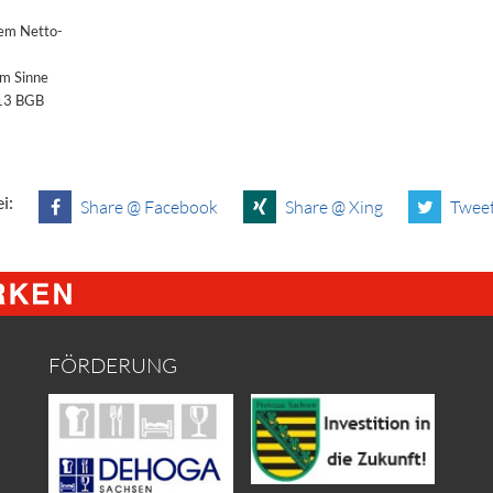
dem Netto-
im Sinne
§13 BGB
i:
Share @ Facebook
Share @ Xing
Tweet
FÖRDERUNG