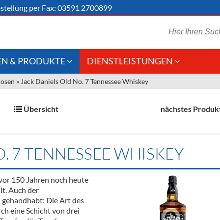
stellung
per Fax: 03591 2700899
N & PRODUKTE
DIENSTLEISTUNGEN
uosen
»
Jack Daniels Old No. 7 Tennessee Whiskey
 Schaumwein
Gastronomie
Kommisionskauf &
Lieferbedingungen
Großhandel
Übersicht
nächstes Produk
Fremddienstleistungen
en
O. 7 TENNESSEE WHISKEY
reie Getränke
vor 150 Jahren noch heute
chenartikel
lt. Auch der
l gehandhabt: Die Art des
ch eine Schicht von drei