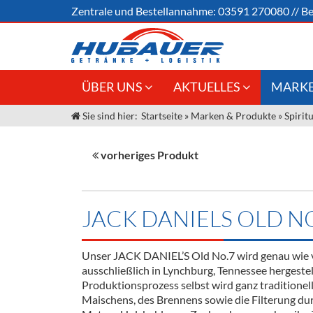
Zentrale und
Bestellannahme:
03591 270080
//
Be
ÜBER UNS
AKTUELLES
MARKE
Sie sind hier:
Startseite
»
Marken & Produkte
»
Spirit
Jobs
Angebote Gastronomie &
Weine &
Großhandel
Unser Liefergebiet
Sirup
vorheriges Produkt
Innovation - Die Neue Art des
Unser Team
Bierzapfens "DroughtMaster"
Spirituos
Kontakt
Fassbier + Zubehör
Neuigkeiten
Bier
JACK DANIELS OLD N
Termine
Alkoholf
Unser JACK DANIEL’S Old No.7 wird genau wie 
Öle & Kü
ausschließlich in Lynchburg, Tennessee hergestel
Produktionsprozess selbst wird ganz traditionel
Kaffee
Maischens, des Brennens sowie die Filterung dur