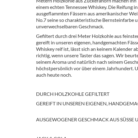
Metern Holzkohle aus Zuckerahorn machen ihn T
Barzubeh
einem echten Tennessee Whiskey. Die Reifung in
ausgeflammten Fässern aus amerikanischer Wei
Ausschankwagen
Equipme
No.7 seine so charakteristische Bernsteinfarbe u
unverwechselbaren Geschmack.
Gläser
Verpack
Gefiltert durch drei Meter Holzkohle aus feins
gereift in unseren eigenen, handgemachten Fäs
Kühlanhänger
Hygienear
Whiskey reif ist, lässt sich an keinem Kalender a
richtig, wenn unsere Taster das sagen. Wir beurte
Theken + Zubehör
seinem Aroma und natürlich nach seinem Geschm
höchstpersönlich vor über einem Jahrhundert. 
auch heute noch.
DURCH HOLZKOHLE GEFILTERT
GEREIFT IN UNSEREN EIGENEN, HANDGEM
AUSGEWOGENER GESCHMACK AUS SÜSSE 