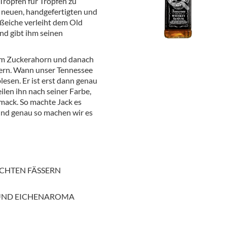
ropfen für Tropfen zu
ör
 neuen, handgefertigten und
ßeiche verleiht dem Old
nt
nd gibt ihm seinen
ung
tem Zuckerahorn und danach
sern. Wann unser Tennessee
tikel & Desinfektion
blesen. Er ist erst dann genau
ilen ihn nach seiner Farbe,
ack. So machte Jack es
Und genau so machen wir es
ACHTEN FÄSSERN
UND EICHENAROMA