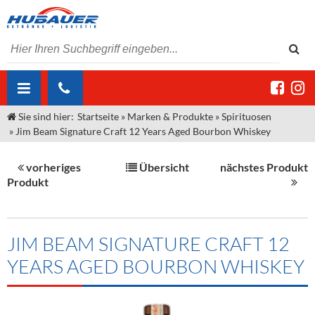
Sie sind hier:
Startseite
»
Marken & Produkte
»
Spirituosen
ÜBER UNS
»
Jim Beam Signature Craft 12 Years Aged Bourbon Whiskey
AKTUELLES
Jobs
vorheriges
Übersicht
nächstes Produkt
MARKEN & PRODUKTE
Unser Liefergebiet
Angebote Gastronomie & Großhandel
Produkt
Gastronomie
DIENSTLEISTUNGEN
Unser Team
Innovation - Die Neue Art des Bierzapfens
Weine & Schaumwein
"DroughtMaster"
Großhandel
Kontakt
Sirup
Kommisionskauf & Lieferbedingungen
JIM BEAM SIGNATURE CRAFT 12
YEARS AGED BOURBON WHISKEY
Neuigkeiten
Spirituosen
Fremddienstleistungen
Termine
Bier