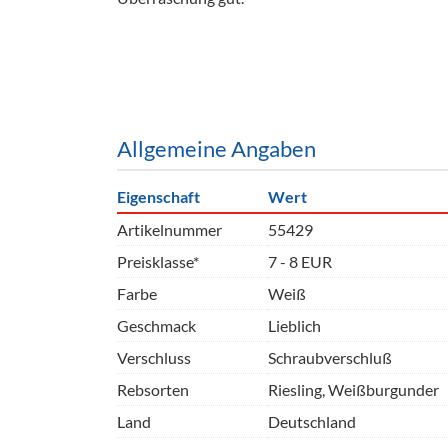
Barzubeh
Ausschankwagen
Equipme
Gläser
Verpack
Kühlanhänger
Hygienear
Allgemeine Angaben
Theken + Zubehör
Eigenschaft
Wert
Artikelnummer
55429
Preisklasse*
7 - 8 EUR
Farbe
Weiß
Geschmack
Lieblich
Verschluss
Schraubverschluß
Rebsorten
Riesling, Weißburgunder
Land
Deutschland