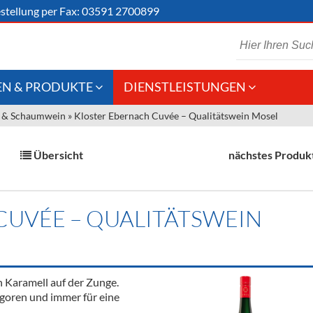
stellung
per Fax: 03591 2700899
N & PRODUKTE
DIENSTLEISTUNGEN
 & Schaumwein
»
Kloster Ebernach Cuvée – Qualitätswein Mosel
 Schaumwein
Gastronomie
Kommisionskauf &
Lieferbedingungen
Großhandel
Übersicht
nächstes Produk
Fremddienstleistungen
en
CUVÉE – QUALITÄTSWEIN
reie Getränke
chenartikel
 Karamell auf der Zunge.
rgoren und immer für eine