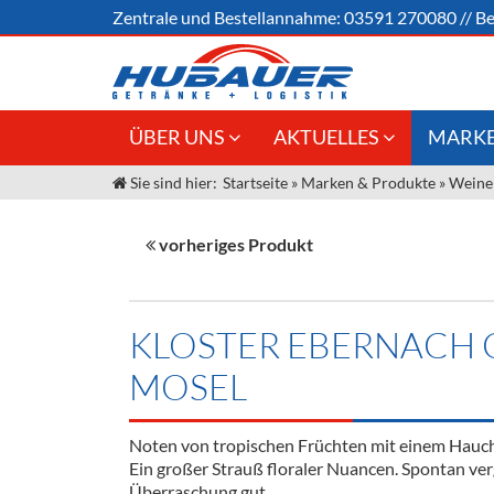
Zentrale und
Bestellannahme:
03591 270080
//
Be
ÜBER UNS
AKTUELLES
MARKE
Sie sind hier:
Startseite
»
Marken & Produkte
»
Weine
Jobs
Angebote Gastronomie &
Weine &
Großhandel
Unser Liefergebiet
Sirup
vorheriges Produkt
Innovation - Die Neue Art des
Unser Team
Bierzapfens "DroughtMaster"
Spirituos
Kontakt
Fassbier + Zubehör
Neuigkeiten
Bier
KLOSTER EBERNACH 
Termine
Alkoholf
MOSEL
Öle & Kü
Noten von tropischen Früchten mit einem Hauch
Kaffee
Ein großer Strauß floraler Nuancen. Spontan ve
Überraschung gut.