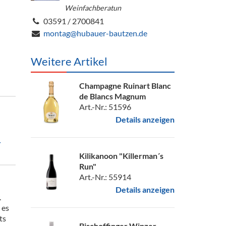
Weinfachberatun
03591 / 2700841
montag@hubauer-bautzen.de
Weitere Artikel
Champagne Ruinart Blanc
de Blancs Magnum
Art.-Nr.: 51596
Details anzeigen
r
Kilikanoon "Killerman´s
Run"
Art.-Nr.: 55914
Details anzeigen
.
 es
ts
Bischoffinger Winzer