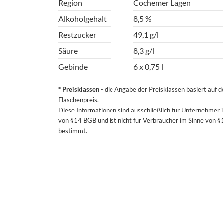
Region
Cochemer Lagen
Alkoholgehalt
8,5 %
Restzucker
49,1 g/l
Säure
8,3 g/l
Gebinde
6 x 0,75 l
* Preisklassen
- die Angabe der Preisklassen basiert auf 
Flaschenpreis.
Diese Informationen sind ausschließlich für Unternehmer 
von §14 BGB und ist nicht für Verbraucher im Sinne von 
bestimmt.