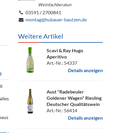
Weinfachberatun
03591 / 2700841
montag@hubauer-bautzen.de
Weitere Artikel
Scavi & Ray Hugo
Aperitivo
Art.-Nr.: 54337
Details anzeigen
p
it
Aust "Radebeuler
Goldener Wagen" Riesling
alles
Deutscher Qualitätswein
Art.-Nr.: 56414
baus
Details anzeigen
ren »