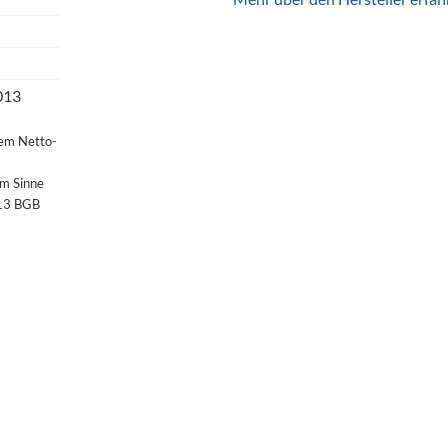
013
dem Netto-
im Sinne
§13 BGB