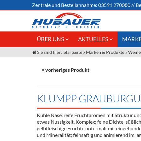
Zentrale und
Bestellannahme:
03591 270080
//
Be
ÜBER UNS
AKTUELLES
MARKE
Sie sind hier:
Startseite
»
Marken & Produkte
»
Weine
Jobs
Angebote Gastronomie &
Weine &
Großhandel
Unser Liefergebiet
Sirup
vorheriges Produkt
Innovation - Die Neue Art des
Unser Team
Bierzapfens "DroughtMaster"
Spirituos
Kontakt
Fassbier + Zubehör
Neuigkeiten
Bier
KLUMPP GRAUBURGU
Termine
Alkoholf
Kühle Nase, reife Fruchtaromen mit Struktur un
Öle & Kü
etwas Nussigkeit. Komplex; feine Dichte; süßlich
gelbfleischige Früchte untermalt mit eingebund
Kaffee
und Mineralität; feinsaftig und animierend im la