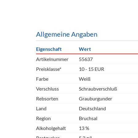
Barzubeh
Ausschankwagen
Equipme
Gläser
Verpack
Allgemeine Angaben
Kühlanhänger
Hygienear
Eigenschaft
Wert
Theken + Zubehör
Artikelnummer
55637
Preisklasse*
10 - 15 EUR
Farbe
Weiß
Verschluss
Schraubverschluß
Rebsorten
Grauburgunder
Land
Deutschland
Region
Bruchsal
Alkoholgehalt
13 %
Restzucker
5,2 g/l