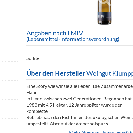
ör
nt
ung
Angaben nach LMIV
(Lebensmittel-Informationsverordnung)
tikel & Desinfektion
Sulfite
Über den Hersteller
Weingut Klump
Eine Story wie wir sie alle lieben: Die Zusammenarbe
Hand
in Hand zwischen zwei Generationen. Begonnen hat 
1983 mit 4,5 Hektar, 12 Jahre später wurde der
komplette
Betrieb nach den Richtlinien des ökologischen Wein
umgestellt. Aber auf der àœberholspur s...
Mehr über den Hersteller erfah