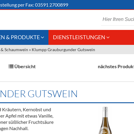
stellung
per Fax: 03591 2700899
N & PRODUKTE
DIENSTLEISTUNGEN
 & Schaumwein
»
Klumpp Grauburgunder Gutswein
 Schaumwein
Gastronomie
Kommisionskauf &
Lieferbedingungen
Großhandel
Übersicht
nächstes Produk
Fremddienstleistungen
en
NDER GUTSWEIN
reie Getränke
d Kräutern, Kernobst und
chenartikel
er Apfel mit etwas Vanille,
ener süßlicher Fruchtsäure
ngen Nachhall.