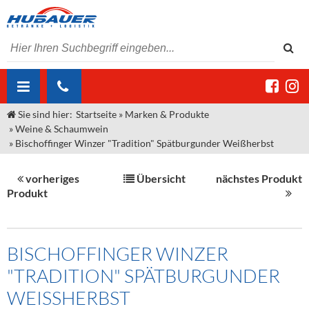
Sie sind hier:
Startseite
»
Marken & Produkte
ÜBER UNS
»
Weine & Schaumwein
»
Bischoffinger Winzer "Tradition" Spätburgunder Weißherbst
AKTUELLES
Jobs
MARKEN & PRODUKTE
Unser Liefergebiet
Angebote Gastronomie & Großhandel
vorheriges
Übersicht
nächstes Produkt
Produkt
Gastronomie
DIENSTLEISTUNGEN
Unser Team
Innovation - Die Neue Art des Bierzapfens
Weine & Schaumwein
"DroughtMaster"
Großhandel
Kontakt
Sirup
Kommisionskauf & Lieferbedingungen
BISCHOFFINGER WINZER
Neuigkeiten
Spirituosen
Fremddienstleistungen
"TRADITION" SPÄTBURGUNDER
Termine
Bier
WEISSHERBST