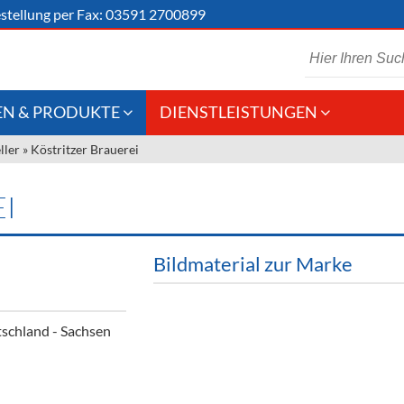
stellung
per Fax: 03591 2700899
N & PRODUKTE
DIENSTLEISTUNGEN
ller
»
Köstritzer Brauerei
 Schaumwein
Gastronomie
Kommisionskauf &
Lieferbedingungen
Großhandel
I
Fremddienstleistungen
en
Bildmaterial zur Marke
reie Getränke
schland - Sachsen
chenartikel