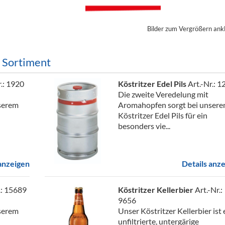
ör
Bilder zum Vergrößern ank
nt
ung
m Sortiment
tikel & Desinfektion
r.: 1920
Köstritzer Edel Pils
Art.-Nr.: 1
Die zweite Veredelung mit
serem
Aromahopfen sorgt bei unser
Köstritzer Edel Pils für ein
besonders vie...
 anzeigen
Details anz
.: 15689
Köstritzer Kellerbier
Art.-Nr.:
9656
serem
Unser Köstritzer Kellerbier ist 
unfiltrierte, untergärige