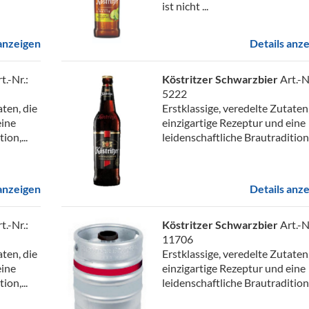
ist nicht ...
 anzeigen
Details anz
t.-Nr.:
Köstritzer Schwarzbier
Art.-N
5222
aten, die
Erstklassige, veredelte Zutaten,
eine
einzigartige Rezeptur und eine
ion,...
leidenschaftliche Brautradition,.
 anzeigen
Details anz
t.-Nr.:
Köstritzer Schwarzbier
Art.-N
11706
aten, die
Erstklassige, veredelte Zutaten,
eine
einzigartige Rezeptur und eine
ion,...
leidenschaftliche Brautradition,.