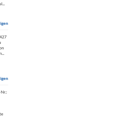
...
eigen
2427
u
von
...
eigen
-Nr.:
te