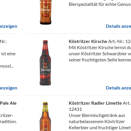
Bierspezialität für echte Genussl
 anzeigen
Details anz
Nr.:
Köstritzer Kirsche
Art.-Nr.: 1
Mit Köstritzer Kirsche lernst d
 ist eine
unser Köstritzer Schwarzbier 
seiner fruchtigsten Seite kennen
nussl...
 anzeigen
Details anz
Pale Ale
Köstritzer Radler Limette
Art.
12431
tritzer-
Unser Biermischgetränk aus
radition.
naturbelassenem Köstritzer
Kellerbier und fruchtiger Limet