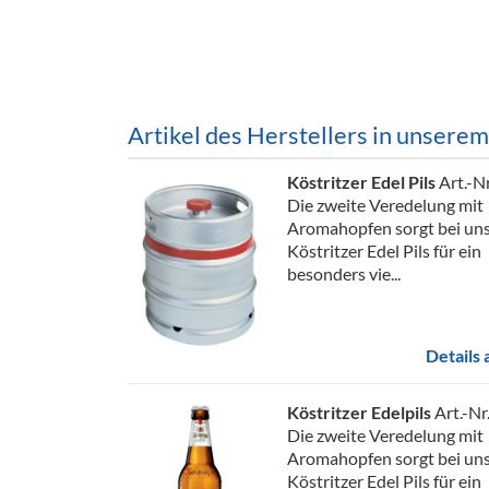
Barzubeh
Ausschankwagen
Equipme
Gläser
Verpack
Artikel des Herstellers in unsere
Kühlanhänger
Hygienear
Köstritzer Edel Pils
Art.-N
Theken + Zubehör
Die zweite Veredelung mit
Aromahopfen sorgt bei un
Köstritzer Edel Pils für ein
besonders vie...
Details
Köstritzer Edelpils
Art.-Nr
Die zweite Veredelung mit
Aromahopfen sorgt bei un
Köstritzer Edel Pils für ein