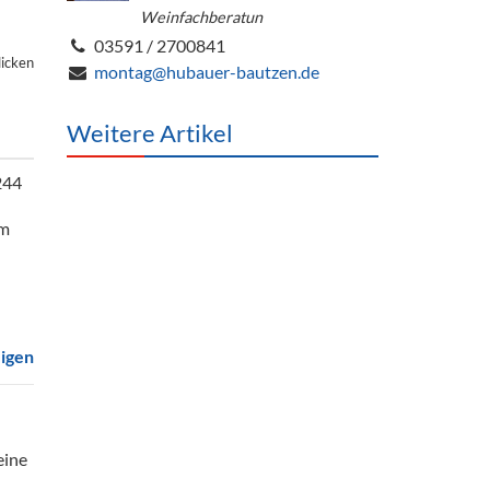
Weinfachberatun
03591 / 2700841
licken
montag@hubauer-bautzen.de
Weitere Artikel
244
em
eigen
eine