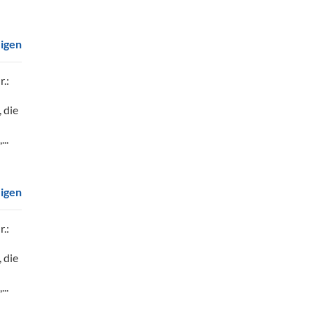
eigen
r.:
 die
..
eigen
r.:
 die
..