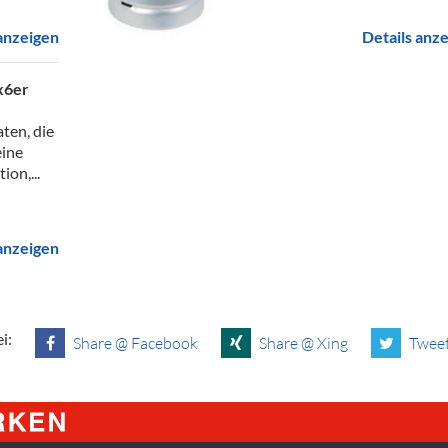
 anzeigen
Details anz
x6er
aten, die
eine
ion,...
 anzeigen
i:
Share @ Facebook
Share @ Xing
Tweet