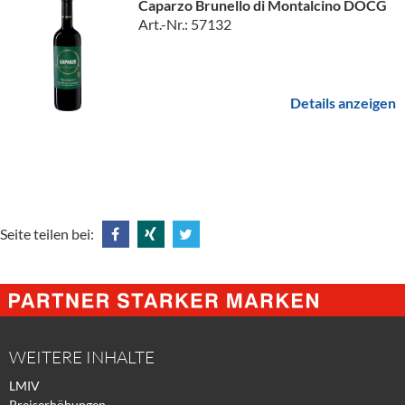
Caparzo Brunello di Montalcino DOCG
Art.-Nr.: 57132
Details anzeigen
Seite teilen bei:
Share
Share
Tweet
@
@
@
Facebook
Xing
Twitter
WEITERE INHALTE
LMIV
Preiserhöhungen