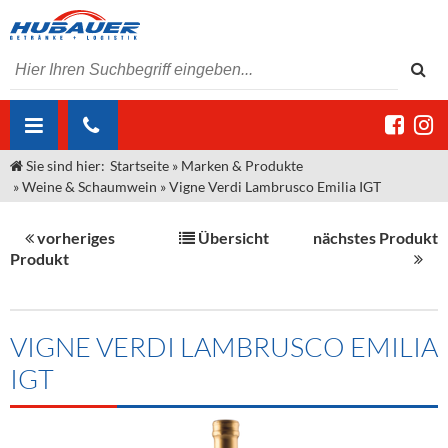
Sie sind hier:
Startseite
»
Marken & Produkte
ÜBER UNS
»
Weine & Schaumwein
»
Vigne Verdi Lambrusco Emilia IGT
AKTUELLES
Jobs
vorheriges
Übersicht
nächstes Produkt
MARKEN & PRODUKTE
Unser Liefergebiet
Angebote Gastronomie & Großhandel
Produkt
Gastronomie
DIENSTLEISTUNGEN
Unser Team
Innovation - Die Neue Art des Bierzapfens
Weine & Schaumwein
"DroughtMaster"
Großhandel
Kontakt
Sirup
Kommisionskauf & Lieferbedingungen
VIGNE VERDI LAMBRUSCO EMILIA
IGT
Neuigkeiten
Spirituosen
Fremddienstleistungen
Termine
Bier