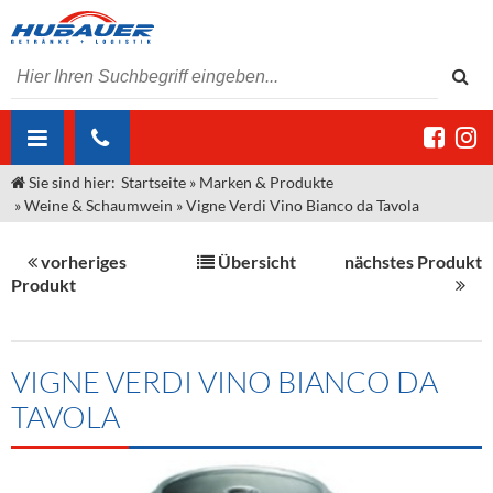
Sie sind hier:
Startseite
»
Marken & Produkte
ÜBER UNS
»
Weine & Schaumwein
»
Vigne Verdi Vino Bianco da Tavola
AKTUELLES
Jobs
vorheriges
Übersicht
nächstes Produkt
MARKEN & PRODUKTE
Unser Liefergebiet
Angebote Gastronomie & Großhandel
Produkt
Gastronomie
DIENSTLEISTUNGEN
Unser Team
Innovation - Die Neue Art des Bierzapfens
Weine & Schaumwein
"DroughtMaster"
Großhandel
Kontakt
Sirup
Kommisionskauf & Lieferbedingungen
VIGNE VERDI VINO BIANCO DA
TAVOLA
Neuigkeiten
Spirituosen
Fremddienstleistungen
Termine
Bier