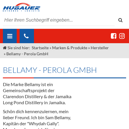
Sie sind hier:
Startseite
»
Marken & Produkte
»
Hersteller
ÜBER UNS
»
Bellamy - Perola GmbH
AKTUELLES
Jobs
BELLAMY - PEROLA GMBH
MARKEN & PRODUKTE
Unser Liefergebiet
Angebote Gastronomie & Großhandel
Gastronomie
Die Marke Bellamy ist ein
DIENSTLEISTUNGEN
Unser Team
Innovation - Die Neue Art des Bierzapfens
Weine & Schaumwein
Gemeinschaftsprojekt der
"DroughtMaster"
Großhandel
Kontakt
Sirup
Kommisionskauf & Lieferbedingungen
Clarendon Distillery & der Jamaika
Long Pond Distillery in Jamaika.
Neuigkeiten
Spirituosen
Fremddienstleistungen
Schön dich kennenzulernen, mein
lieber Freund. Ich bin Sam Bellamy,
Termine
Bier
Kapitän der "Whydah Gally".