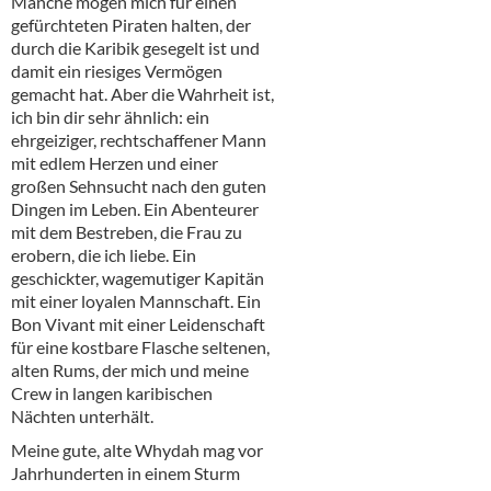
Manche mögen mich für einen
Alkoholfreie Getränke
gefürchteten Piraten halten, der
durch die Karibik gesegelt ist und
Öle & Küchenartikel
damit ein riesiges Vermögen
gemacht hat. Aber die Wahrheit ist,
Kaffee
ich bin dir sehr ähnlich: ein
ehrgeiziger, rechtschaffener Mann
Barzubehör
mit edlem Herzen und einer
großen Sehnsucht nach den guten
Equipment
Dingen im Leben. Ein Abenteurer
mit dem Bestreben, die Frau zu
Verpackung
erobern, die ich liebe. Ein
geschickter, wagemutiger Kapitän
Hygieneartikel & Desinfektion
mit einer loyalen Mannschaft. Ein
Bon Vivant mit einer Leidenschaft
für eine kostbare Flasche seltenen,
alten Rums, der mich und meine
Crew in langen karibischen
Nächten unterhält.
Meine gute, alte Whydah mag vor
Jahrhunderten in einem Sturm