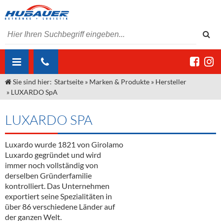
Sie sind hier:
Startseite
»
Marken & Produkte
»
Hersteller
ÜBER UNS
»
LUXARDO SpA
AKTUELLES
Jobs
LUXARDO SPA
MARKEN & PRODUKTE
Unser Liefergebiet
Angebote Gastronomie & Großhandel
Gastronomie
Luxardo wurde 1821 von Girolamo
DIENSTLEISTUNGEN
Unser Team
Innovation - Die Neue Art des Bierzapfens
Weine & Schaumwein
Luxardo gegründet und wird
"DroughtMaster"
Großhandel
Kontakt
Sirup
Kommisionskauf & Lieferbedingungen
immer noch vollständig von
derselben Gründerfamilie
Neuigkeiten
Spirituosen
Fremddienstleistungen
kontrolliert. Das Unternehmen
exportiert seine Spezialitäten in
Termine
Bier
über 86 verschiedene Länder auf
der ganzen Welt.