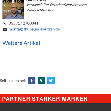
Verkaufsleiter Dresden&Nordsachsen
Weinfachberatun
03591 / 2700841
montag@hubauer-bautzen.de
Weitere Artikel
Seite teilen bei:
Share
Share
Tweet
@
@
@
Facebook
Xing
Twitter