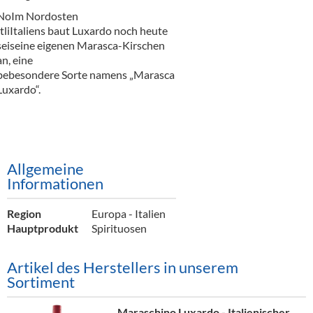
Alkoholfreie Getränke
NoIm Nordosten
ItliItaliens baut Luxardo noch heute
Öle & Küchenartikel
seiseine eigenen Marasca-Kirschen
an, eine
Kaffee
bebesondere Sorte namens „Marasca
Luxardo“.
Barzubehör
Equipment
Verpackung
Allgemeine
Hygieneartikel & Desinfektion
Informationen
Region
Europa - Italien
Hauptprodukt
Spirituosen
Artikel des Herstellers in unserem
Sortiment
Maraschino Luxardo - Italienischer