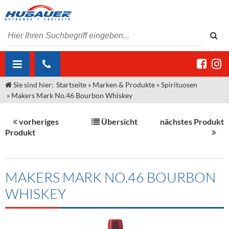
Sie sind hier:
Startseite
»
Marken & Produkte
»
Spirituosen
ÜBER UNS
»
Makers Mark No.46 Bourbon Whiskey
AKTUELLES
Jobs
vorheriges
Übersicht
nächstes Produkt
MARKEN & PRODUKTE
Unser Liefergebiet
Angebote Gastronomie & Großhandel
Produkt
Gastronomie
DIENSTLEISTUNGEN
Unser Team
Innovation - Die Neue Art des Bierzapfens
Weine & Schaumwein
"DroughtMaster"
Großhandel
Kontakt
Sirup
Kommisionskauf & Lieferbedingungen
MAKERS MARK NO.46 BOURBON
WHISKEY
Neuigkeiten
Spirituosen
Fremddienstleistungen
Termine
Bier