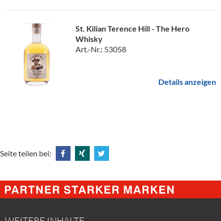
St. Kilian Terence Hill - The Hero
Whisky
Art.-Nr.: 53058
Details anzeigen
Seite teilen bei:
Share
Share
Tweet
@
@
@
Facebook
Xing
Twitter
WEITERE INHALTE