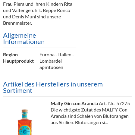
Alkoholfreie Getränke
Frau Piera und ihren Kindern Rita
und Valter geführt. Beppe Ronco
Öle & Küchenartikel
und Denis Muni sind unsere
Brennmeister.
Kaffee
Allgemeine
Barzubehör
Informationen
Equipment
Region
Europa - Italien -
Hauptprodukt
Lombardei
Verpackung
Spirituosen
Hygieneartikel & Desinfektion
Artikel des Herstellers in unserem
Sortiment
Malfy Gin con Arancia
Art.-Nr.: 57275
Die wichtigste Zutat des MALFY Con
Arancia sind Schalen von Blutorangen
aus Sizilien. Blutorangen si...