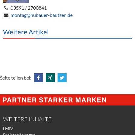
03591 / 2700841
montag@hubauer-bautzen.de
Weitere Artikel
Seite teilen bei:
Share
Share
Tweet
@
@
@
Facebook
Xing
Twitter
WEITERE INHALTE
LMIV
Preiserhöhungen