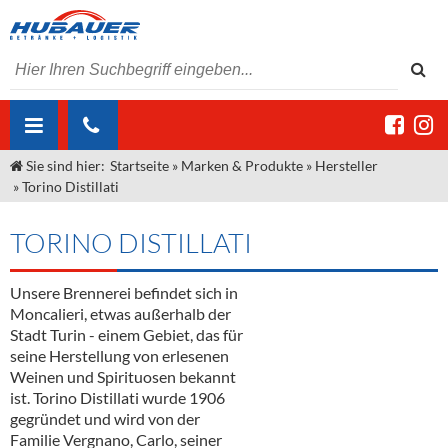
Sie sind hier:
Startseite
»
Marken & Produkte
»
Hersteller
ÜBER UNS
»
Torino Distillati
AKTUELLES
Jobs
TORINO DISTILLATI
MARKEN & PRODUKTE
Unser Liefergebiet
Angebote Gastronomie & Großhandel
Gastronomie
Unsere Brennerei befindet sich in
DIENSTLEISTUNGEN
Unser Team
Innovation - Die Neue Art des Bierzapfens
Weine & Schaumwein
Moncalieri, etwas außerhalb der
"DroughtMaster"
Großhandel
Kontakt
Sirup
Kommisionskauf & Lieferbedingungen
Stadt Turin - einem Gebiet, das für
seine Herstellung von erlesenen
Neuigkeiten
Spirituosen
Fremddienstleistungen
Weinen und Spirituosen bekannt
ist. Torino Distillati wurde 1906
Termine
Bier
gegründet und wird von der
Familie Vergnano, Carlo, seiner