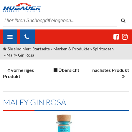
Sie sind hier:
Startseite
»
Marken & Produkte
»
Spirituosen
ÜBER UNS
»
Malfy Gin Rosa
AKTUELLES
Jobs
vorheriges
Übersicht
nächstes Produkt
MARKEN & PRODUKTE
Unser Liefergebiet
Angebote Gastronomie & Großhandel
Produkt
Gastronomie
DIENSTLEISTUNGEN
Unser Team
Innovation - Die Neue Art des Bierzapfens
Weine & Schaumwein
"DroughtMaster"
Großhandel
Kontakt
Sirup
Kommisionskauf & Lieferbedingungen
MALFY GIN ROSA
Neuigkeiten
Spirituosen
Fremddienstleistungen
Termine
Bier