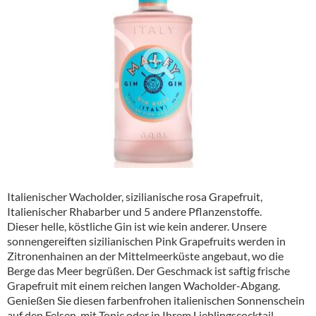
Alkoholfreie Getränke
Öle & Küchenartikel
Kaffee
Barzubehör
Equipment
Verpackung
Hygieneartikel & Desinfektion
Italienischer Wacholder, sizilianische rosa Grapefruit,
Italienischer Rhabarber und 5 andere Pflanzenstoffe.
Dieser helle, köstliche Gin ist wie kein anderer. Unsere
sonnengereiften sizilianischen Pink Grapefruits werden in
Zitronenhainen an der Mittelmeerküste angebaut, wo die
Berge das Meer begrüßen. Der Geschmack ist saftig frische
Grapefruit mit einem reichen langen Wacholder-Abgang.
Genießen Sie diesen farbenfrohen italienischen Sonnenschein
auf den Felsen, mit Tonic oder in Ihrem Lieblingscocktail.