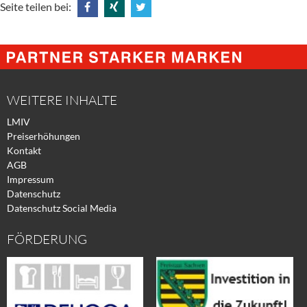
Seite teilen bei:
Share
Share
Tweet
@
@
@
Facebook
Xing
Twitter
WEITERE INHALTE
LMIV
Preiserhöhungen
Kontakt
AGB
Impressum
Datenschutz
Datenschutz Social Media
FÖRDERUNG