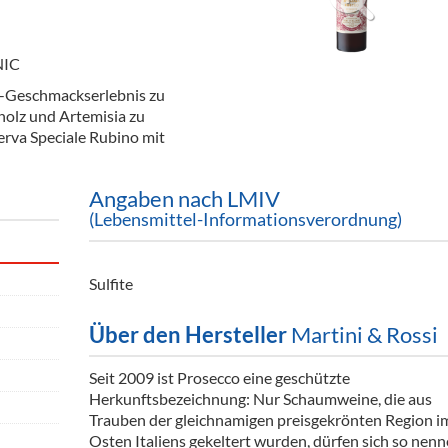
ör
nt
NIC
er-Geschmackserlebnis zu
ung
holz und Artemisia zu
rva Speciale Rubino mit
tikel & Desinfektion
Angaben nach LMIV
(Lebensmittel-Informationsverordnung)
Sulfite
Über den Hersteller
Martini & Rossi
Seit 2009 ist Prosecco eine geschützte
Herkunftsbezeichnung: Nur Schaumweine, die aus
Trauben der gleichnamigen preisgekrönten Region i
Osten Italiens gekeltert wurden, dürfen sich so nenn