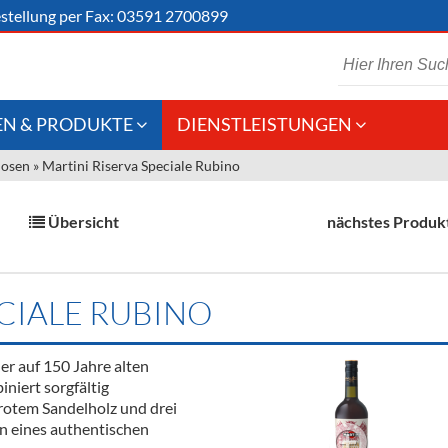
stellung
per Fax: 03591 2700899
N & PRODUKTE
DIENSTLEISTUNGEN
uosen
»
Martini Riserva Speciale Rubino
 Schaumwein
Gastronomie
Kommisionskauf &
Lieferbedingungen
Großhandel
Übersicht
nächstes Produk
Fremddienstleistungen
en
ECIALE RUBINO
reie Getränke
er auf 150 Jahre alten
chenartikel
niert sorgfältig
rotem Sandelholz und drei
n eines authentischen