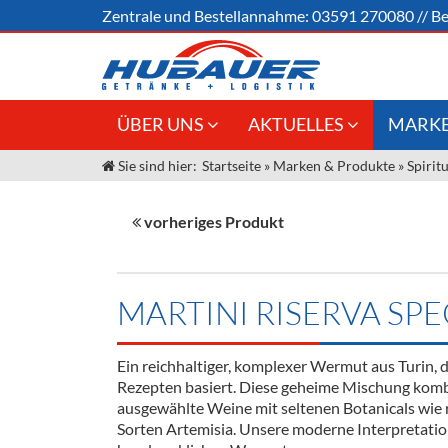
Zentrale und
Bestellannahme:
03591 270080
//
Be
ÜBER UNS
AKTUELLES
MARKE
Sie sind hier:
Startseite
»
Marken & Produkte
»
Spirit
Jobs
Angebote Gastronomie &
Weine &
Großhandel
Unser Liefergebiet
Sirup
vorheriges Produkt
Innovation - Die Neue Art des
Unser Team
Bierzapfens "DroughtMaster"
Spirituos
Kontakt
Fassbier + Zubehör
Neuigkeiten
Bier
MARTINI RISERVA SP
Termine
Alkoholf
Ein reichhaltiger, komplexer Wermut aus Turin, d
Öle & Kü
Rezepten basiert. Diese geheime Mischung kombi
ausgewählte Weine mit seltenen Botanicals wie 
Kaffee
Sorten Artemisia. Unsere moderne Interpretatio