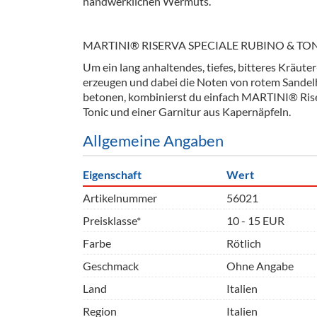
handwerklichen Wermuts.
Barzubeh
Ausschankwagen
Equipme
MARTINI® RISERVA SPECIALE RUBINO & TO
Um ein lang anhaltendes, tiefes, bitteres Kräut
Gläser
Verpack
erzeugen und dabei die Noten von rotem Sandel
betonen, kombinierst du einfach MARTINI® Rise
Kühlanhänger
Hygienear
Tonic und einer Garnitur aus Kapernäpfeln.
Theken + Zubehör
Allgemeine Angaben
Eigenschaft
Wert
Artikelnummer
56021
Preisklasse*
10 - 15 EUR
Farbe
Rötlich
Geschmack
Ohne Angabe
Land
Italien
Region
Italien