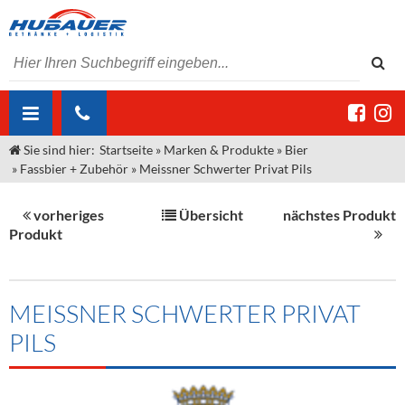
Sie sind hier:
Startseite
»
Marken & Produkte
»
Bier
ÜBER UNS
»
Fassbier + Zubehör
»
Meissner Schwerter Privat Pils
AKTUELLES
Jobs
vorheriges
Übersicht
nächstes Produkt
MARKEN & PRODUKTE
Unser Liefergebiet
Angebote Gastronomie & Großhandel
Produkt
Gastronomie
DIENSTLEISTUNGEN
Unser Team
Innovation - Die Neue Art des Bierzapfens
Weine & Schaumwein
"DroughtMaster"
Großhandel
Kontakt
Sirup
Kommisionskauf & Lieferbedingungen
MEISSNER SCHWERTER PRIVAT
PILS
Neuigkeiten
Spirituosen
Fremddienstleistungen
Termine
Bier