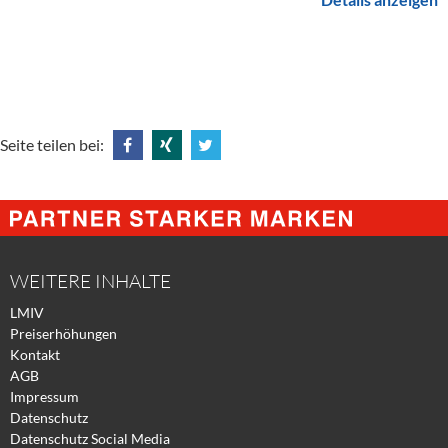
Seite teilen bei:
Share
Share
Tweet
@
@
@
Facebook
Xing
Twitter
WEITERE INHALTE
LMIV
Preiserhöhungen
Kontakt
AGB
Impressum
Datenschutz
Datenschutz Social Media