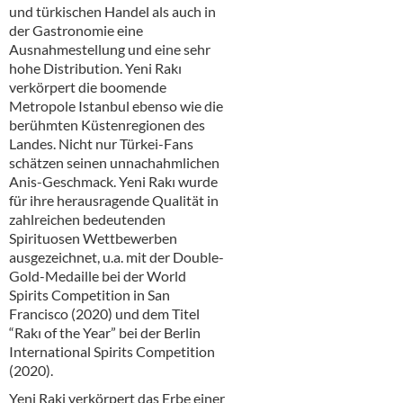
Alkoholfreie Getränke
und türkischen Handel als auch in
der Gastronomie eine
Öle & Küchenartikel
Ausnahmestellung und eine sehr
hohe Distribution. Yeni Rakı
Kaffee
verkörpert die boomende
Metropole Istanbul ebenso wie die
Barzubehör
berühmten Küstenregionen des
Landes. Nicht nur Türkei-Fans
Equipment
schätzen seinen unnachahmlichen
Anis-Geschmack. Yeni Rakı wurde
Verpackung
für ihre herausragende Qualität in
zahlreichen bedeutenden
Hygieneartikel & Desinfektion
Spirituosen Wettbewerben
ausgezeichnet, u.a. mit der Double-
Gold-Medaille bei der World
Spirits Competition in San
Francisco (2020) und dem Titel
“Rakı of the Year” bei der Berlin
International Spirits Competition
(2020).
Yeni Raki verkörpert das Erbe einer