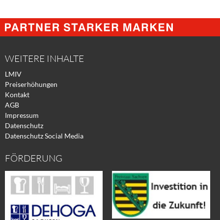
Share
Share
Tweet
@
@
@
Facebook
Xing
Twitter
WEITERE INHALTE
LMIV
Preiserhöhungen
Kontakt
AGB
Impressum
Datenschutz
Datenschutz Social Media
FÖRDERUNG