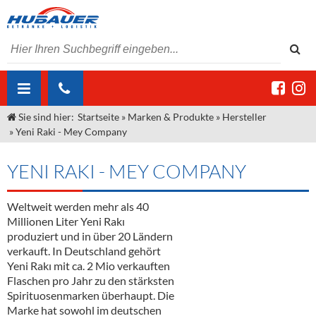
Sie sind hier:
Startseite
»
Marken & Produkte
»
Hersteller
ÜBER UNS
»
Yeni Raki - Mey Company
AKTUELLES
Jobs
YENI RAKI - MEY COMPANY
MARKEN & PRODUKTE
Unser Liefergebiet
Angebote Gastronomie & Großhandel
Gastronomie
Weltweit werden mehr als 40
DIENSTLEISTUNGEN
Unser Team
Innovation - Die Neue Art des Bierzapfens
Weine & Schaumwein
Millionen Liter Yeni Rakı
"DroughtMaster"
Großhandel
Kontakt
Sirup
Kommisionskauf & Lieferbedingungen
produziert und in über 20 Ländern
verkauft. In Deutschland gehört
Neuigkeiten
Spirituosen
Fremddienstleistungen
Yeni Rakı mit ca. 2 Mio verkauften
Flaschen pro Jahr zu den stärksten
Termine
Bier
Spirituosenmarken überhaupt. Die
Marke hat sowohl im deutschen