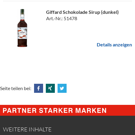
Giffard Schokolade Sirup (dunkel)
Art.-Nr.: 51478
Details anzeigen
Seite teilen bei:
Share
Share
Tweet
@
@
@
Facebook
Xing
Twitter
WEITERE INHALTE