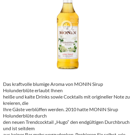
Alkoholfreie Getränke
Öle & Küchenartikel
Kaffee
Barzubehör
Equipment
Verpackung
Hygieneartikel & Desinfektion
Das kraftvolle blumige Aroma von MONIN Sirup
Holunderblüte erlaubt Ihnen
heiße und kalte Drinks sowie Cocktails mit origineller Note zu
kreieren, die
Ihre Gäste verblüffen werden. 2010 hatte MONIN Sirup
Holunderblüte durch
den neuen Trendcocktail „Hugo“ den endgültigen Durchbruch
und ist seitdem
aus keiner Bar mehr wegzudenken. Probieren Sie selbst, wie