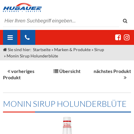
Sie sind hier:
Startseite
»
Marken & Produkte
»
Sirup
ÜBER UNS
»
Monin Sirup Holunderblüte
AKTUELLES
Jobs
vorheriges
Übersicht
nächstes Produkt
MARKEN & PRODUKTE
Unser Liefergebiet
Angebote Gastronomie & Großhandel
Produkt
Gastronomie
DIENSTLEISTUNGEN
Unser Team
Innovation - Die Neue Art des Bierzapfens
Weine & Schaumwein
"DroughtMaster"
Großhandel
Kontakt
Sirup
Kommisionskauf & Lieferbedingungen
MONIN SIRUP HOLUNDERBLÜTE
Neuigkeiten
Spirituosen
Fremddienstleistungen
Termine
Bier