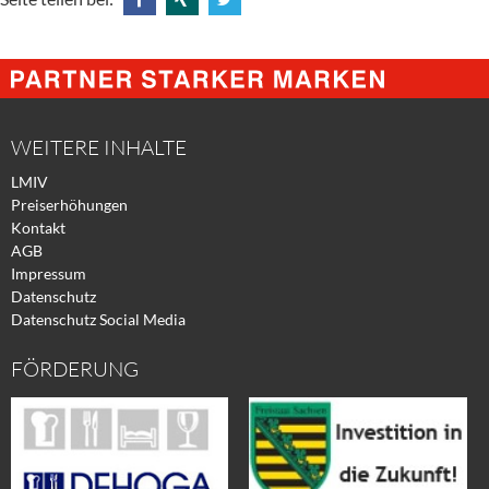
Share
Share
Tweet
@
@
@
Facebook
Xing
Twitter
WEITERE INHALTE
LMIV
Preiserhöhungen
Kontakt
AGB
Impressum
Datenschutz
Datenschutz Social Media
FÖRDERUNG