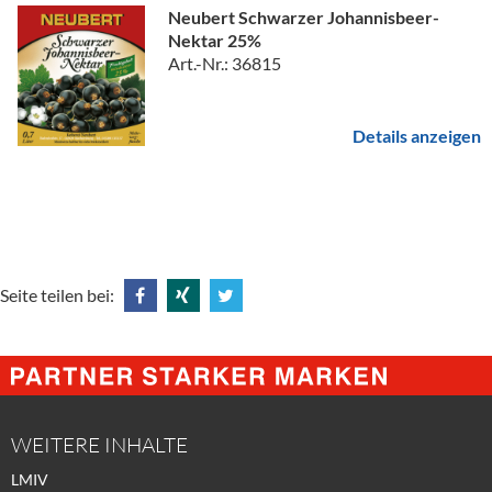
Neubert Schwarzer Johannisbeer-
Nektar 25%
Art.-Nr.: 36815
Details anzeigen
Seite teilen bei:
Share
Share
Tweet
@
@
@
Facebook
Xing
Twitter
WEITERE INHALTE
LMIV