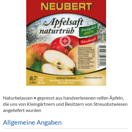
Alkoholfreie Getränke
Öle & Küchenartikel
Kaffee
Barzubehör
Equipment
Verpackung
Hygieneartikel & Desinfektion
Naturbelassen • gepresst aus handverlesenen reifen Äpfeln,
die uns von Klein­gärtnern und Besitzern von Streu­obst­wiesen
angeliefert wurden
Allgemeine Angaben