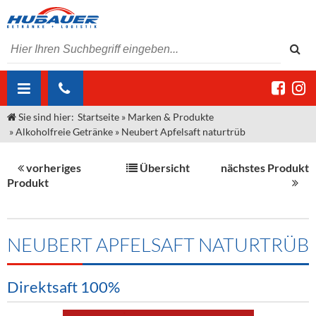
Sie sind hier:
Startseite
»
Marken & Produkte
ÜBER UNS
»
Alkoholfreie Getränke
»
Neubert Apfelsaft naturtrüb
AKTUELLES
Jobs
vorheriges
Übersicht
nächstes Produkt
MARKEN & PRODUKTE
Unser Liefergebiet
Angebote Gastronomie & Großhandel
Produkt
Gastronomie
DIENSTLEISTUNGEN
Unser Team
Innovation - Die Neue Art des Bierzapfens
Weine & Schaumwein
"DroughtMaster"
Großhandel
Kontakt
Sirup
Kommisionskauf & Lieferbedingungen
NEUBERT APFELSAFT NATURTRÜB
Neuigkeiten
Spirituosen
Fremddienstleistungen
Direktsaft 100%
Termine
Bier