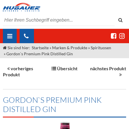
Sie sind hier:
Startseite
»
Marken & Produkte
»
Spirituosen
ÜBER UNS
»
Gordon`s Premium Pink Distilled Gin
AKTUELLES
Jobs
vorheriges
Übersicht
nächstes Produkt
MARKEN & PRODUKTE
Unser Liefergebiet
Angebote Gastronomie & Großhandel
Produkt
Gastronomie
DIENSTLEISTUNGEN
Unser Team
Innovation - Die Neue Art des Bierzapfens
Weine & Schaumwein
"DroughtMaster"
Großhandel
Kontakt
Sirup
Kommisionskauf & Lieferbedingungen
GORDON`S PREMIUM PINK
DISTILLED GIN
Neuigkeiten
Spirituosen
Fremddienstleistungen
Termine
Bier