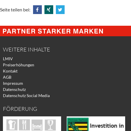
Seite teilen bei:
Share
Share
Tweet
@
@
@
Facebook
Xing
Twitter
WEITERE INHALTE
LMIV
Preiserhöhungen
Kontakt
AGB
Impressum
Datenschutz
Datenschutz Social Media
FÖRDERUNG