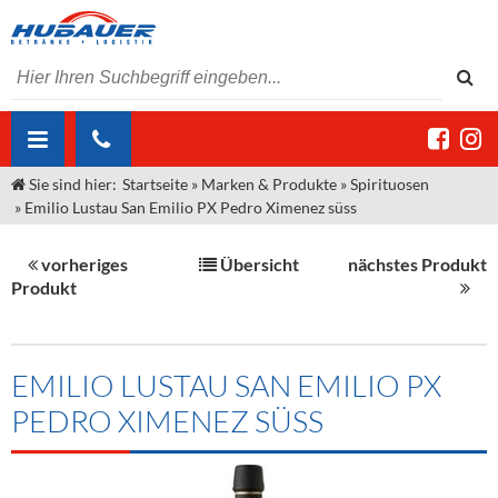
Sie sind hier:
Startseite
»
Marken & Produkte
»
Spirituosen
ÜBER UNS
»
Emilio Lustau San Emilio PX Pedro Ximenez süss
AKTUELLES
Jobs
vorheriges
Übersicht
nächstes Produkt
MARKEN & PRODUKTE
Unser Liefergebiet
Angebote Gastronomie & Großhandel
Produkt
Gastronomie
DIENSTLEISTUNGEN
Unser Team
Innovation - Die Neue Art des Bierzapfens
Weine & Schaumwein
"DroughtMaster"
Großhandel
Kontakt
Sirup
Kommisionskauf & Lieferbedingungen
EMILIO LUSTAU SAN EMILIO PX
PEDRO XIMENEZ SÜSS
Neuigkeiten
Spirituosen
Fremddienstleistungen
Termine
Bier