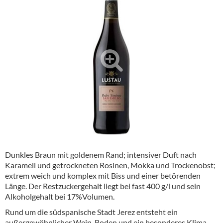
Alkoholfreie Getränke
Öle & Küchenartikel
Kaffee
Barzubehör
Equipment
Verpackung
Hygieneartikel & Desinfektion
Dunkles Braun mit goldenem Rand; intensiver Duft nach
Karamell und getrockneten Rosinen, Mokka und Trockenobst;
extrem weich und komplex mit Biss und einer betörenden
Länge. Der Restzuckergehalt liegt bei fast 400 g/l und sein
Alkoholgehalt bei 17%Volumen.
Rund um die südspanische Stadt Jerez entsteht ein
außergewöhnlicher Wein. Boden und ein besonderes Klima